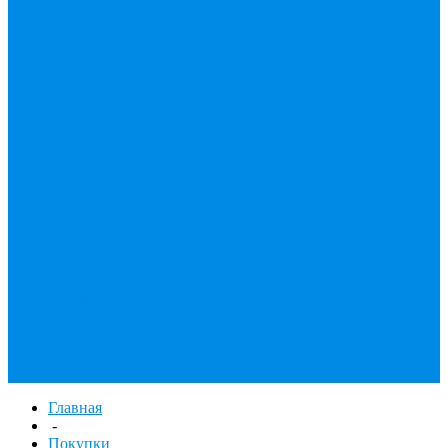
ТЕПЛОСЧЕТЧИК
Унитазные
принадлежности
Утеплитель
Фаянс
Фильтр колба,
сменные картриджи
Фильтры
механической
очистки
Фильтр газовый
Фум, крепеж,
хомуты,
уплотнительные
материалы
Хомут Германия
Черный фитинг,
чугун, сталь
Труба стальная
Шланги резиновые,
комплектующие
Главная
-
Покупки