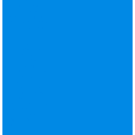
очистки
Фум,
крепеж, хомуты,
уплотнительные
материалы
Черный
фитинг, чугун, сталь
Шланги резиновые,
комплектующие
ESBЕ
FAR, краны,
коллекторы, узлы
подключения
GEBO, хомуты
ремонтные, врезки
Tермовентеля, узлы
подключения
UPONOR
Вентиль латунный,
чугунный, задвижки
клиновые
Гибкая подводка для
воды , газа
Шланг Газовый
Гофры, сифоны,
обвязки
Фановые трубы