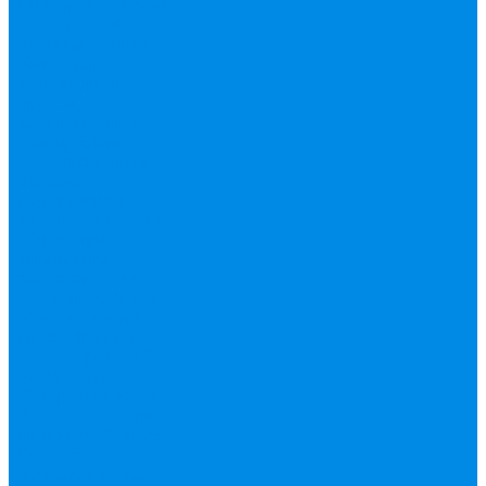
электоромагнитный
(соленоидный)
Редуктор давления
Коллектор,
коллекторные
группы,
комплектующие
Котлы, бойлера
Модуль быстрого
монтажа
Смесительные
клапана, автоматика
Манометры,
термометры,
комплектующие
Медь, труба фитинг
Металлопластик
(труба, фитинги
цанга , пресс), PEX
Valtek цанга
Инструмент Valtek,
REMS
Китай
Пресс
фитинг APE, Valtek
ФИТИНГ
АКСИАЛЬНЫЙ