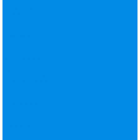
(для ручного и
электроинструмента)
Валтек
Насосы,
водонагреватели,
автоматика
Автоматика,
комплектующие
Вибрационные
насосы
Гидробаки,
водонагреватели,
комплектующие
Дренажные,
фекальные насосы
Защита от протечек
АКВА Сторож
Насосные станции,
установки
Поверхностные
насосы
Погружные
насосы
Рециркуляция (ГВС),
повышающие
Циркуляционные
насосы,