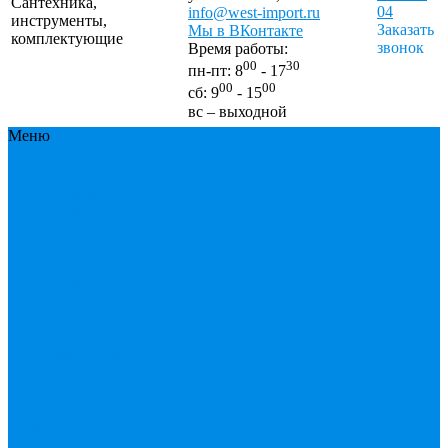
Сантехника,
04
info@west-import.ru
инструменты,
Заказать
Мы в ВКонтакте
комплектующие
звонок
Время работы:
00
30
пн-пт: 8
- 17
00
00
сб: 9
- 15
вс – выходной
Меню
Каталог
Каталог
ESBЕ
FAR, краны,
коллекторы, узлы
подключения
GEBO,
хомуты ремонтные,
врезки
Tермовентеля, узлы
подключения
UPONOR
Вентиль
латунный,
чугунный, задвижки
клиновые
Гибкая
подводка для воды ,
газа
Гофры, сифоны,
обвязки
Греющий
кабель
Жироуловители