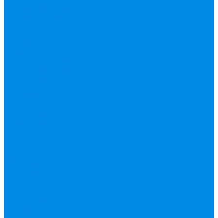
Запорная арматура
(краны шаровые
вода, пар, газ)
Канализация ПП
(внуренняя,
наружная,
бесшумная) трапы
Клапана, редукторы
Коллектор,
коллекторные
группы,
комплектующие
Манометры,
термометры,
комплектующие
Медь, труба фитинг
Металлопластик
(труба, фитинги
цанга , пресс), PEX
Насосы,
водонагреватели,
автоматика
Нержавейка
гофрированная
труба, фитинг