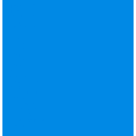
Нержавека VALTEK
Перчатки
ПНД
Труба фитинг
Полипропилен
труба, фитинг
Полотенцесушители
водяные,
электрические,
комплектующие
Приборы отопления,
комплектующие
Резьбовой латунный
фитинг
Смесители
Счетчик воды
Сшитый полиэтилен
Varmega
ТЕПЛОСЧЕТЧИК
Унитазные
принадлежности
Утеплитель
Фаянс
Фильтр колба,
сменные картриджи
Фильтры
механической