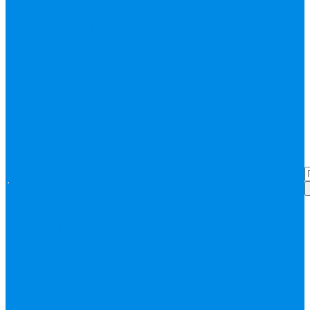
Греющий кабель
Жироуловители
Запорная арматура
(краны шаровые
вода, пар, газ)
Затвор поворотный,
задвижки чугунные
Кран газовый
Кран
фланцевый, под
сварку
Канализация ПП
Помощь
Помощь
(внуренняя,
Покупки
Статьи
наружная,
Вопрос-ответ
Карта
бесшумная) трапы
сайта
Политика
Бесшумная
Акции
Контакты
конфиденциальности
канализация
Корсис
Акции
Контакты
Покупки
Статьи
Наружная
Вопрос-ответ
Карта
канализация
сайта
Политика
Клапана, редукторы
конфиденциальности
Клапан
балансировочный
Клапан обратный
Клапан
предохранительный
Клапан