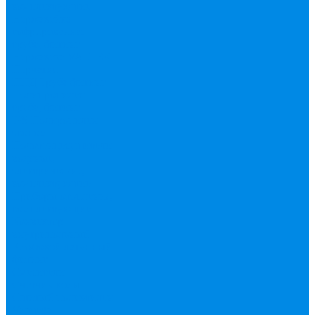
комплектующие
Нержавейка
гофрированная
труба, фитинг
Нержавека VALTEK
Перчатки
ПНД Труба фитинг
Полипропилен
труба, фитинг
IPS
Полиропилен
эконом
Полотенцесушители
водяные,
электрические,
комплектующие
Приборы отопления,
комплектующие
Конвектор
внутрипольный
Резьбовой латунный
фитинг
Смесители
Счетчик воды
Сшитый полиэтилен
Varmega