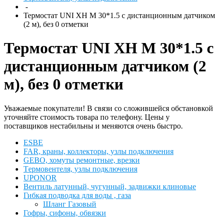
-
Термостат UNI XH M 30*1.5 c дистанционным датчиком
(2 м), без 0 отметки
Термостат UNI XH M 30*1.5 c
дистанционным датчиком (2
м), без 0 отметки
Уважаемые покупатели! В связи со сложившейся обстановкой
уточняйте стоимость товара по телефону. Цены у
поставщиков нестабильны и меняются очень быстро.
ESBЕ
FAR, краны, коллекторы, узлы подключения
GEBO, хомуты ремонтные, врезки
Tермовентеля, узлы подключения
UPONOR
Вентиль латунный, чугунный, задвижки клиновые
Гибкая подводка для воды , газа
Шланг Газовый
Гофры, сифоны, обвязки