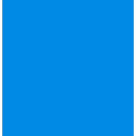
Валтек
Насосы,
водонагреватели,
автоматика
Автоматика,
комплектующие
Вибрационные
насосы
Гидробаки,
водонагреватели,
комплектующие
Дренажные,
фекальные насосы
Защита от протечек
АКВА Сторож
Насосные станции,
установки
Поверхностные
насосы
Погружные
насосы
Рециркуляция (ГВС),
повышающие
Циркуляционные
насосы,
комплектующие
Нержавейка