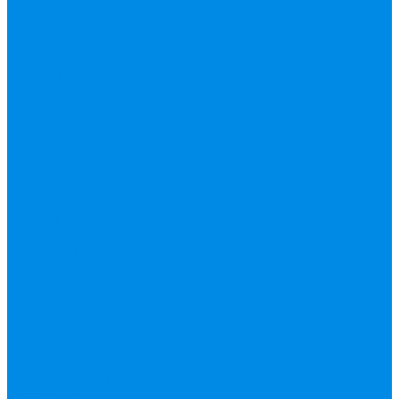
гофрированная
труба, фитинг
Нержавека VALTEK
Перчатки
ПНД Труба фитинг
Полипропилен
труба, фитинг
IPS
Полиропилен
эконом
Полотенцесушители
водяные,
электрические,
комплектующие
Приборы отопления,
комплектующие
Конвектор
внутрипольный
Резьбовой латунный
фитинг
Смесители
Счетчик воды
Сшитый полиэтилен
Varmega
ТЕПЛОСЧЕТЧИК
Унитазные