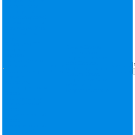
Запорная арматура
(краны шаровые
вода, пар, газ)
Затвор поворотный,
задвижки чугунные
Кран газовый
Кран
фланцевый, под
сварку
Канализация ПП
Помощь
Помощь
(внуренняя,
Покупки
Статьи
наружная,
Вопрос-ответ
Карта
бесшумная) трапы
сайта
Политика
Бесшумная
Акции
Контакты
конфиденциальности
канализация
Корсис
Акции
Контакты
Покупки
Статьи
Наружная
Вопрос-ответ
Карта
канализация
сайта
Политика
Клапана, редукторы
конфиденциальности
Клапан
балансировочный
Клапан обратный
Клапан
предохранительный
Клапан
электоромагнитный
(соленоидный)