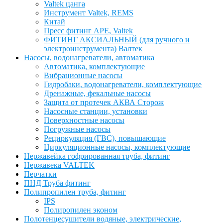
Valtek цанга
Инструмент Valtek, REMS
Китай
Пресс фитинг APE, Valtek
ФИТИНГ АКСИАЛЬНЫЙ (для ручного и
электроинструмента) Валтек
Насосы, водонагреватели, автоматика
Автоматика, комплектующие
Вибрационные насосы
Гидробаки, водонагреватели, комплектующие
Дренажные, фекальные насосы
Защита от протечек АКВА Сторож
Насосные станции, установки
Поверхностные насосы
Погружные насосы
Рециркуляция (ГВС), повышающие
Циркуляционные насосы, комплектующие
Нержавейка гофрированная труба, фитинг
Нержавека VALTEK
Перчатки
ПНД Труба фитинг
Полипропилен труба, фитинг
IPS
Полиропилен эконом
Полотенцесушители водяные, электрические,