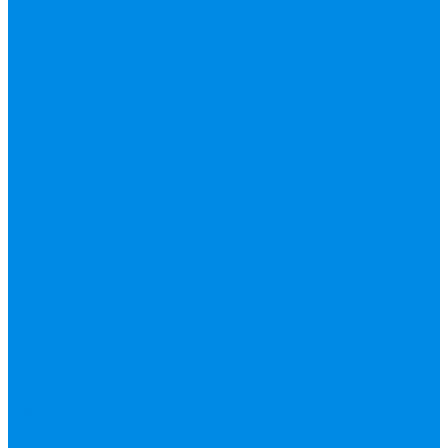
Труба фитинг
Полипропилен
труба, фитинг
Полотенцесушители
водяные,
электрические,
комплектующие
Приборы отопления,
комплектующие
Резьбовой латунный
фитинг
Смесители
Счетчик воды
Сшитый полиэтилен
Varmega
ТЕПЛОСЧЕТЧИК
Унитазные
принадлежности
Утеплитель
Фаянс
Фильтр колба,
сменные картриджи
Фильтры
механической
очистки
Фум,
крепеж, хомуты,