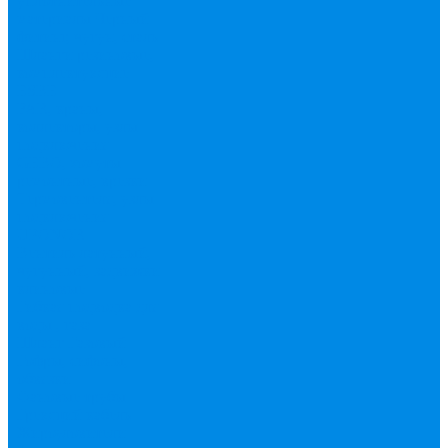
уплотнительные
материалы
Черный
фитинг, чугун, сталь
Шланги резиновые,
комплектующие
ESBЕ
FAR, краны,
коллекторы, узлы
подключения
GEBO, хомуты
ремонтные, врезки
Tермовентеля, узлы
подключения
UPONOR
Вентиль латунный,
чугунный, задвижки
клиновые
Гибкая подводка для
воды , газа
Шланг Газовый
Гофры, сифоны,
обвязки
Фановые трубы
Греющий кабель
Жироуловители