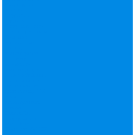
вода, пар, газ)
Канализация ПП
(внуренняя,
наружная,
бесшумная) трапы
Клапана, редукторы
Коллектор,
коллекторные
группы,
комплектующие
Манометры,
термометры,
комплектующие
Медь, труба фитинг
Металлопластик
(труба, фитинги
цанга , пресс), PEX
Насосы,
водонагреватели,
автоматика
Нержавейка
гофрированная
труба, фитинг
Нержавека VALTEK
Перчатки
ПНД