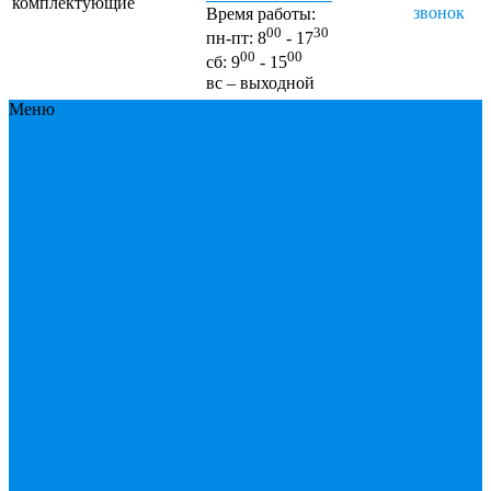
комплектующие
звонок
Время работы:
00
30
пн-пт: 8
- 17
00
00
сб: 9
- 15
вс – выходной
Меню
Каталог
Каталог
ESBЕ
FAR, краны,
коллекторы, узлы
подключения
GEBO,
хомуты ремонтные,
врезки
Tермовентеля, узлы
подключения
UPONOR
Вентиль
латунный,
чугунный, задвижки
клиновые
Гибкая
подводка для воды ,
газа
Гофры, сифоны,
обвязки
Греющий
кабель
Жироуловители
Запорная арматура
(краны шаровые