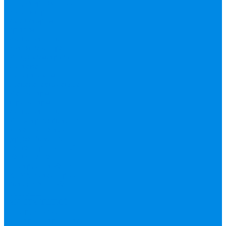
Редуктор давления
Коллектор,
коллекторные
группы,
комплектующие
Котлы, бойлера
Модуль быстрого
монтажа
Смесительные
клапана, автоматика
Манометры,
термометры,
комплектующие
Медь, труба фитинг
Металлопластик
(труба, фитинги
цанга , пресс), PEX
Valtek цанга
Инструмент Valtek,
REMS
Китай
Пресс
фитинг APE, Valtek
ФИТИНГ
АКСИАЛЬНЫЙ
(для ручного и
электроинструмента)