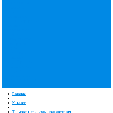
принадлежности
Утеплитель
Фаянс
Фильтр колба,
сменные картриджи
Фильтры
механической
очистки
Фильтр газовый
Фум, крепеж,
хомуты,
уплотнительные
материалы
Хомут Германия
Черный фитинг,
чугун, сталь
Труба стальная
Шланги резиновые,
комплектующие
Главная
-
Каталог
-
Tермовентеля, узлы подключения