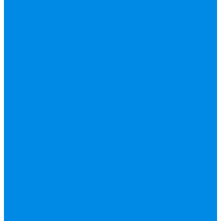
гофрированная
труба, фитинг
Нержавека VALTEK
Перчатки
ПНД Труба фитинг
Полипропилен
труба, фитинг
IPS
Полиропилен
эконом
Полотенцесушители
водяные,
электрические,
комплектующие
Приборы отопления,
комплектующие
Конвектор
внутрипольный
Резьбовой латунный
фитинг
Смесители
Счетчик воды
Сшитый полиэтилен
Varmega
ТЕПЛОСЧЕТЧИК
Унитазные