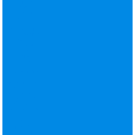
Редуктор давления
Коллектор,
коллекторные
группы,
комплектующие
Котлы, бойлера
Модуль быстрого
монтажа
Смесительные
клапана, автоматика
Манометры,
термометры,
комплектующие
Медь, труба фитинг
Металлопластик
(труба, фитинги
цанга , пресс), PEX
Valtek цанга
Инструмент Valtek,
REMS
Китай
Пресс
фитинг APE, Valtek
ФИТИНГ
АКСИАЛЬНЫЙ
(для ручного и
электроинструмента)