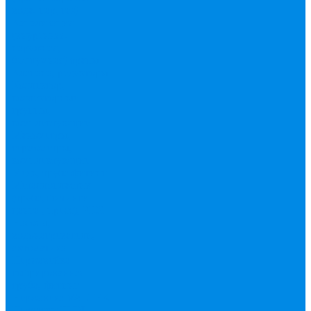
вода, пар, газ)
Канализация ПП
(внуренняя,
наружная,
бесшумная) трапы
Клапана, редукторы
Коллектор,
коллекторные
группы,
комплектующие
Манометры,
термометры,
комплектующие
Медь, труба фитинг
Металлопластик
(труба, фитинги
цанга , пресс), PEX
Насосы,
водонагреватели,
автоматика
Нержавейка
гофрированная
труба, фитинг
Нержавека VALTEK
Перчатки
ПНД