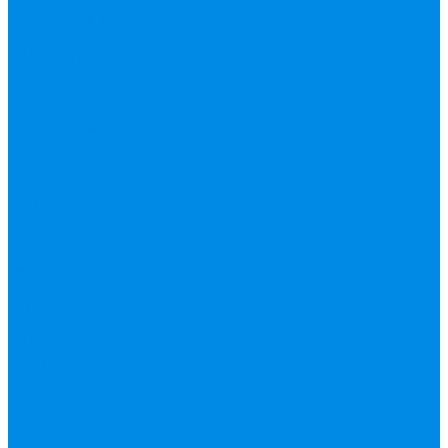
уплотнительные
материалы
Черный
фитинг, чугун, сталь
Шланги резиновые,
комплектующие
ESBЕ
FAR, краны,
коллекторы, узлы
подключения
GEBO, хомуты
ремонтные, врезки
Tермовентеля, узлы
подключения
UPONOR
Вентиль латунный,
чугунный, задвижки
клиновые
Гибкая подводка для
воды , газа
Шланг Газовый
Гофры, сифоны,
обвязки
Фановые трубы
Греющий кабель
Жироуловители