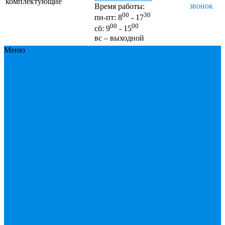
комплектующие
звонок
Время работы:
00
30
пн-пт: 8
- 17
00
00
сб: 9
- 15
вс – выходной
Меню
Каталог
Каталог
ESBЕ
FAR, краны,
коллекторы, узлы
подключения
GEBO,
хомуты ремонтные,
врезки
Tермовентеля, узлы
подключения
UPONOR
Вентиль
латунный,
чугунный, задвижки
клиновые
Гибкая
подводка для воды ,
газа
Гофры, сифоны,
обвязки
Греющий
кабель
Жироуловители
Запорная арматура
(краны шаровые