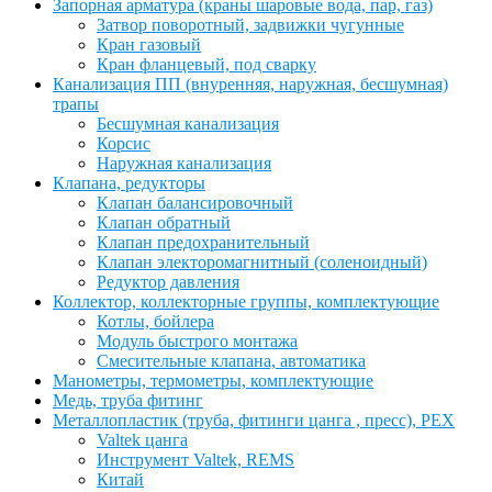
Запорная арматура (краны шаровые вода, пар, газ)
Затвор поворотный, задвижки чугунные
Кран газовый
Кран фланцевый, под сварку
Канализация ПП (внуренняя, наружная, бесшумная)
трапы
Бесшумная канализация
Корсис
Наружная канализация
Клапана, редукторы
Клапан балансировочный
Клапан обратный
Клапан предохранительный
Клапан электоромагнитный (соленоидный)
Редуктор давления
Коллектор, коллекторные группы, комплектующие
Котлы, бойлера
Модуль быстрого монтажа
Смесительные клапана, автоматика
Манометры, термометры, комплектующие
Медь, труба фитинг
Металлопластик (труба, фитинги цанга , пресс), PEX
Valtek цанга
Инструмент Valtek, REMS
Китай