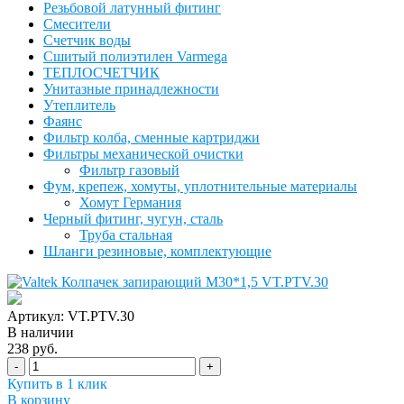
Резьбовой латунный фитинг
Смесители
Счетчик воды
Сшитый полиэтилен Varmega
ТЕПЛОСЧЕТЧИК
Унитазные принадлежности
Утеплитель
Фаянс
Фильтр колба, сменные картриджи
Фильтры механической очистки
Фильтр газовый
Фум, крепеж, хомуты, уплотнительные материалы
Хомут Германия
Черный фитинг, чугун, сталь
Труба стальная
Шланги резиновые, комплектующие
Артикул: VT.PTV.30
В наличии
238 руб.
-
+
Купить в 1 клик
В корзину