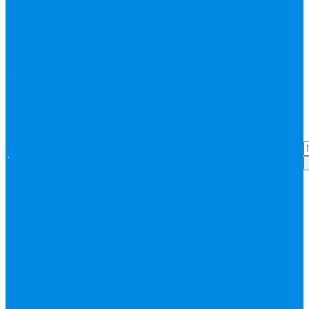
Запорная арматура
(краны шаровые
вода, пар, газ)
Затвор поворотный,
задвижки чугунные
Кран газовый
Кран
фланцевый, под
сварку
Канализация ПП
Помощь
Помощь
(внуренняя,
Покупки
Статьи
наружная,
Вопрос-ответ
Карта
бесшумная) трапы
сайта
Политика
Бесшумная
Акции
Контакты
конфиденциальности
канализация
Корсис
Акции
Контакты
Покупки
Статьи
Наружная
Вопрос-ответ
Карта
канализация
сайта
Политика
Клапана, редукторы
конфиденциальности
Клапан
балансировочный
Клапан обратный
Клапан
предохранительный
Клапан
электоромагнитный
(соленоидный)