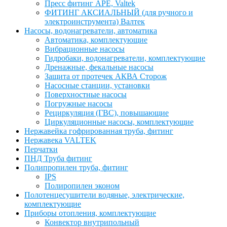
Пресс фитинг APE, Valtek
ФИТИНГ АКСИАЛЬНЫЙ (для ручного и
электроинструмента) Валтек
Насосы, водонагреватели, автоматика
Автоматика, комплектующие
Вибрационные насосы
Гидробаки, водонагреватели, комплектующие
Дренажные, фекальные насосы
Защита от протечек АКВА Сторож
Насосные станции, установки
Поверхностные насосы
Погружные насосы
Рециркуляция (ГВС), повышающие
Циркуляционные насосы, комплектующие
Нержавейка гофрированная труба, фитинг
Нержавека VALTEK
Перчатки
ПНД Труба фитинг
Полипропилен труба, фитинг
IPS
Полиропилен эконом
Полотенцесушители водяные, электрические,
комплектующие
Приборы отопления, комплектующие
Конвектор внутрипольный