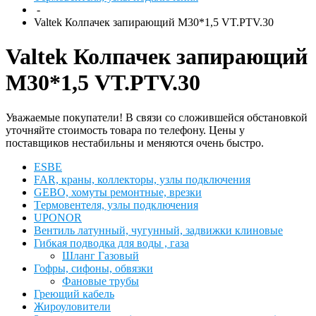
-
Valtek Колпачек запирающий М30*1,5 VT.PTV.30
Valtek Колпачек запирающий
М30*1,5 VT.PTV.30
Уважаемые покупатели! В связи со сложившейся обстановкой
уточняйте стоимость товара по телефону. Цены у
поставщиков нестабильны и меняются очень быстро.
ESBЕ
FAR, краны, коллекторы, узлы подключения
GEBO, хомуты ремонтные, врезки
Tермовентеля, узлы подключения
UPONOR
Вентиль латунный, чугунный, задвижки клиновые
Гибкая подводка для воды , газа
Шланг Газовый
Гофры, сифоны, обвязки
Фановые трубы
Греющий кабель
Жироуловители