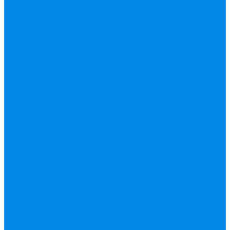
Валтек
Насосы,
водонагреватели,
автоматика
Автоматика,
комплектующие
Вибрационные
насосы
Гидробаки,
водонагреватели,
комплектующие
Дренажные,
фекальные насосы
Защита от протечек
АКВА Сторож
Насосные станции,
установки
Поверхностные
насосы
Погружные
насосы
Рециркуляция (ГВС),
повышающие
Циркуляционные
насосы,
комплектующие
Нержавейка