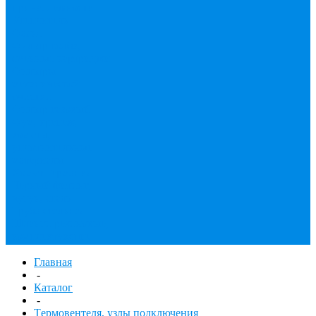
принадлежности
Утеплитель
Фаянс
Фильтр колба,
сменные картриджи
Фильтры
механической
очистки
Фильтр газовый
Фум, крепеж,
хомуты,
уплотнительные
материалы
Хомут Германия
Черный фитинг,
чугун, сталь
Труба стальная
Шланги резиновые,
комплектующие
Главная
-
Каталог
-
Tермовентеля, узлы подключения