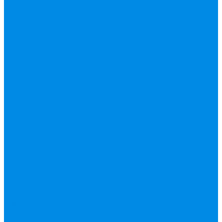
Труба фитинг
Полипропилен
труба, фитинг
Полотенцесушители
водяные,
электрические,
комплектующие
Приборы отопления,
комплектующие
Резьбовой латунный
фитинг
Смесители
Счетчик воды
Сшитый полиэтилен
Varmega
ТЕПЛОСЧЕТЧИК
Унитазные
принадлежности
Утеплитель
Фаянс
Фильтр колба,
сменные картриджи
Фильтры
механической
очистки
Фум,
крепеж, хомуты,