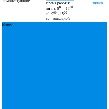
комплектующие
звонок
Время работы:
00
30
пн-пт: 8
- 17
00
00
сб: 9
- 15
вс – выходной
Меню
Каталог
Каталог
ESBЕ
FAR, краны,
коллекторы, узлы
подключения
GEBO, хомуты
ремонтные, врезки
Tермовентеля, узлы
подключения
UPONOR
Вентиль
латунный,
чугунный,
задвижки клиновые
Гибкая подводка для
воды , газа
Гофры,
сифоны, обвязки
Греющий кабель
Жироуловители
Запорная арматура
(краны шаровые