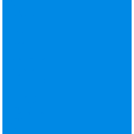
Труба фитинг
Полипропилен
труба, фитинг
Полотенцесушители
водяные,
электрические,
комплектующие
Приборы
отопления,
комплектующие
Резьбовой латунный
фитинг
Смесители
Счетчик воды
Сшитый
полиэтилен Varmega
ТЕПЛОСЧЕТЧИК
Унитазные
принадлежности
Утеплитель
Фаянс
Фильтр колба,
сменные картриджи
Фильтры
механической
очистки
Фум,