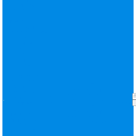
вода, пар, газ)
Канализация ПП
(внуренняя,
наружная,
бесшумная) трапы
Клапана, редукторы
Коллектор,
коллекторные
группы,
комплектующие
Манометры,
термометры,
комплектующие
Медь, труба фитинг
Помощь
Помощь
Металлопластик
Покупки
Статьи
(труба, фитинги
Вопрос-ответ
Карта
цанга , пресс), PEX
сайта
Политика
Насосы,
Акции
Контакты
конфиденциальности
водонагреватели,
Акции
Контакты
Покупки
Статьи
автоматика
Вопрос-ответ
Карта
Нержавейка
сайта
Политика
гофрированная
конфиденциальности
труба, фитинг
Нержавека VALTEK
Перчатки
ПНД