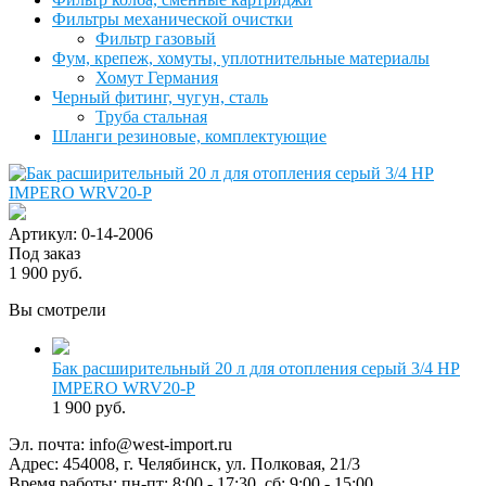
Фильтры механической очистки
Фильтр газовый
Фум, крепеж, хомуты, уплотнительные материалы
Хомут Германия
Черный фитинг, чугун, сталь
Труба стальная
Шланги резиновые, комплектующие
Артикул: 0-14-2006
Под заказ
1 900 руб.
Вы смотрели
Бак расширительный 20 л для отопления серый 3/4 НР
IMPERO WRV20-P
1 900 руб.
Эл. почта:
info@west-import.ru
Адрес:
454008, г. Челябинск, ул. Полковая, 21/3
Время работы:
пн-пт: 8:00 - 17:30, сб: 9:00 - 15:00