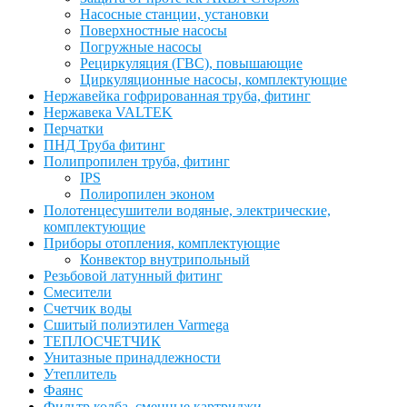
Насосные станции, установки
Поверхностные насосы
Погружные насосы
Рециркуляция (ГВС), повышающие
Циркуляционные насосы, комплектующие
Нержавейка гофрированная труба, фитинг
Нержавека VALTEK
Перчатки
ПНД Труба фитинг
Полипропилен труба, фитинг
IPS
Полиропилен эконом
Полотенцесушители водяные, электрические,
комплектующие
Приборы отопления, комплектующие
Конвектор внутрипольный
Резьбовой латунный фитинг
Смесители
Счетчик воды
Сшитый полиэтилен Varmega
ТЕПЛОСЧЕТЧИК
Унитазные принадлежности
Утеплитель
Фаянс
Фильтр колба, сменные картриджи