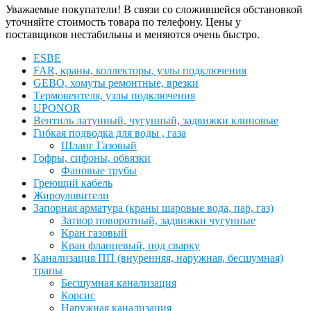
Уважаемые покупатели! В связи со сложившейся обстановкой
уточняйте стоимость товара по телефону. Цены у
поставщиков нестабильны и меняются очень быстро.
ESBЕ
FAR, краны, коллекторы, узлы подключения
GEBO, хомуты ремонтные, врезки
Tермовентеля, узлы подключения
UPONOR
Вентиль латунный, чугунный, задвижки клиновые
Гибкая подводка для воды , газа
Шланг Газовый
Гофры, сифоны, обвязки
Фановые трубы
Греющий кабель
Жироуловители
Запорная арматура (краны шаровые вода, пар, газ)
Затвор поворотный, задвижки чугунные
Кран газовый
Кран фланцевый, под сварку
Канализация ПП (внуренняя, наружная, бесшумная)
трапы
Бесшумная канализация
Корсис
Наружная канализация