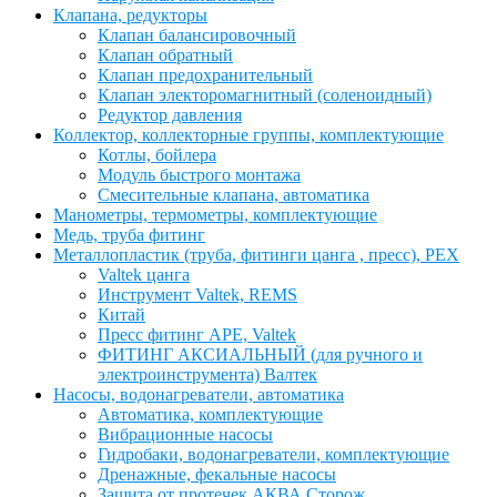
Клапана, редукторы
Клапан балансировочный
Клапан обратный
Клапан предохранительный
Клапан электоромагнитный (соленоидный)
Редуктор давления
Коллектор, коллекторные группы, комплектующие
Котлы, бойлера
Модуль быстрого монтажа
Смесительные клапана, автоматика
Манометры, термометры, комплектующие
Медь, труба фитинг
Металлопластик (труба, фитинги цанга , пресс), PEX
Valtek цанга
Инструмент Valtek, REMS
Китай
Пресс фитинг APE, Valtek
ФИТИНГ АКСИАЛЬНЫЙ (для ручного и
электроинструмента) Валтек
Насосы, водонагреватели, автоматика
Автоматика, комплектующие
Вибрационные насосы
Гидробаки, водонагреватели, комплектующие
Дренажные, фекальные насосы
Защита от протечек АКВА Сторож