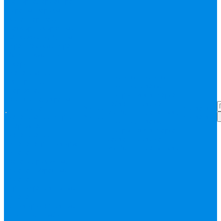
Запорная арматура
(краны шаровые
вода, пар, газ)
Затвор поворотный,
задвижки чугунные
Кран газовый
Кран
фланцевый, под
сварку
Канализация ПП
Помощь
Помощь
(внуренняя,
Покупки
Статьи
наружная,
Вопрос-ответ
Карта
бесшумная) трапы
сайта
Политика
Бесшумная
Акции
Контакты
конфиденциальности
канализация
Корсис
Акции
Контакты
Покупки
Статьи
Наружная
Вопрос-ответ
Карта
канализация
сайта
Политика
Клапана, редукторы
конфиденциальности
Клапан
балансировочный
Клапан обратный
Клапан
предохранительный
Клапан
электоромагнитный
(соленоидный)