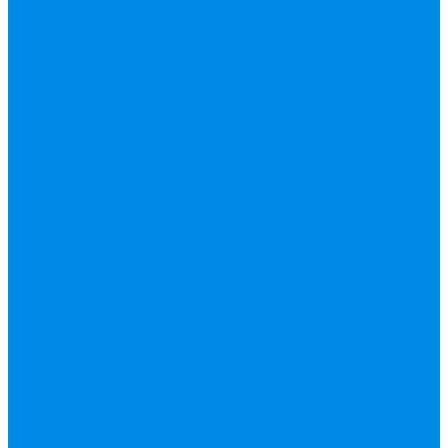
вода, пар, газ)
Канализация ПП
(внуренняя,
наружная,
бесшумная) трапы
Клапана, редукторы
Коллектор,
коллекторные
группы,
комплектующие
Манометры,
термометры,
комплектующие
Медь, труба фитинг
Металлопластик
(труба, фитинги
цанга , пресс), PEX
Насосы,
водонагреватели,
автоматика
Нержавейка
гофрированная
труба, фитинг
Нержавека VALTEK
Перчатки
ПНД