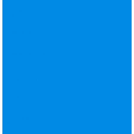
Труба фитинг
Полипропилен
труба, фитинг
Полотенцесушители
водяные,
электрические,
комплектующие
Приборы отопления,
комплектующие
Резьбовой латунный
фитинг
Смесители
Счетчик воды
Сшитый полиэтилен
Varmega
ТЕПЛОСЧЕТЧИК
Унитазные
принадлежности
Утеплитель
Фаянс
Фильтр колба,
сменные картриджи
Фильтры
механической
очистки
Фум,
крепеж, хомуты,