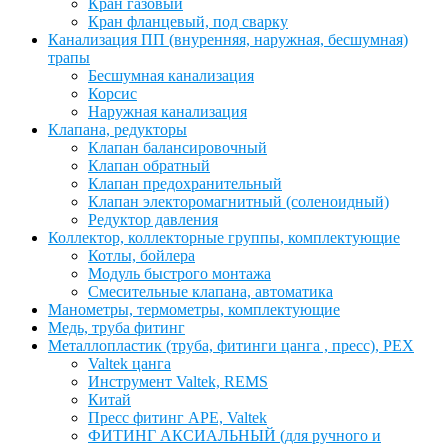
Кран газовый
Кран фланцевый, под сварку
Канализация ПП (внуренняя, наружная, бесшумная)
трапы
Бесшумная канализация
Корсис
Наружная канализация
Клапана, редукторы
Клапан балансировочный
Клапан обратный
Клапан предохранительный
Клапан электоромагнитный (соленоидный)
Редуктор давления
Коллектор, коллекторные группы, комплектующие
Котлы, бойлера
Модуль быстрого монтажа
Смесительные клапана, автоматика
Манометры, термометры, комплектующие
Медь, труба фитинг
Металлопластик (труба, фитинги цанга , пресс), PEX
Valtek цанга
Инструмент Valtek, REMS
Китай
Пресс фитинг APE, Valtek
ФИТИНГ АКСИАЛЬНЫЙ (для ручного и