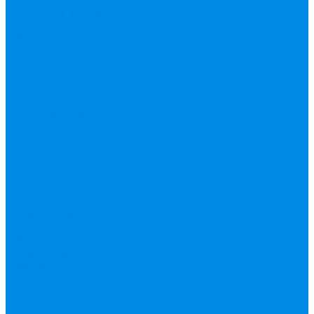
уплотнительные
материалы
Черный
фитинг, чугун, сталь
Шланги резиновые,
комплектующие
ESBЕ
FAR, краны,
коллекторы, узлы
подключения
GEBO, хомуты
ремонтные, врезки
Tермовентеля, узлы
подключения
UPONOR
Вентиль латунный,
чугунный, задвижки
клиновые
Гибкая подводка для
воды , газа
Шланг Газовый
Гофры, сифоны,
обвязки
Фановые трубы
Греющий кабель
Жироуловители