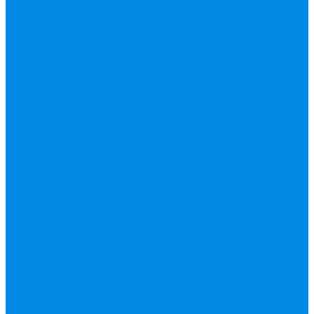
Валтек
Насосы,
водонагреватели,
автоматика
Автоматика,
комплектующие
Вибрационные
насосы
Гидробаки,
водонагреватели,
комплектующие
Дренажные,
фекальные насосы
Защита от протечек
АКВА Сторож
Насосные станции,
установки
Поверхностные
насосы
Погружные
насосы
Рециркуляция (ГВС),
повышающие
Циркуляционные
насосы,
комплектующие
Нержавейка