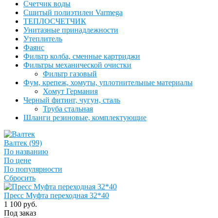
Счетчик воды
Сшитый полиэтилен Varmega
ТЕПЛОСЧЕТЧИК
Унитазные принадлежности
Утеплитель
Фаянс
Фильтр колба, сменные картриджи
Фильтры механической очистки
Фильтр газовый
Фум, крепеж, хомуты, уплотнительные материалы
Хомут Германия
Черный фитинг, чугун, сталь
Труба стальная
Шланги резиновые, комплектующие
Валтек (99)
По названию
По цене
По популярности
Сбросить
Пресс Муфта переходная 32*40
1 100 руб.
Под заказ