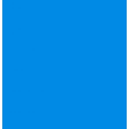
гофрированная
труба, фитинг
Нержавека VALTEK
Перчатки
ПНД Труба фитинг
Полипропилен
труба, фитинг
IPS
Полиропилен
эконом
Полотенцесушители
водяные,
электрические,
комплектующие
Приборы отопления,
комплектующие
Конвектор
внутрипольный
Резьбовой латунный
фитинг
Смесители
Счетчик воды
Сшитый полиэтилен
Varmega
ТЕПЛОСЧЕТЧИК
Унитазные