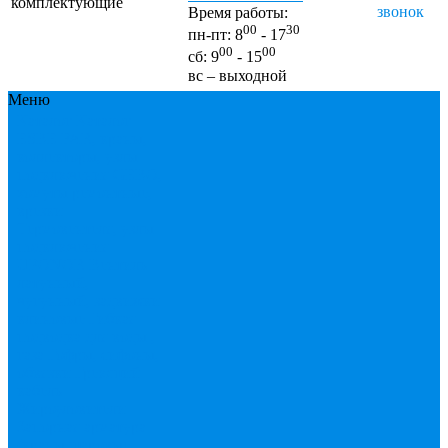
комплектующие
звонок
Время работы:
00
30
пн-пт: 8
- 17
00
00
сб: 9
- 15
вс – выходной
Меню
Каталог
Каталог
ESBЕ
FAR, краны,
коллекторы, узлы
подключения
GEBO,
хомуты ремонтные,
врезки
Tермовентеля, узлы
подключения
UPONOR
Вентиль
латунный,
чугунный, задвижки
клиновые
Гибкая
подводка для воды ,
газа
Гофры, сифоны,
обвязки
Греющий
кабель
Жироуловители
Запорная арматура
(краны шаровые