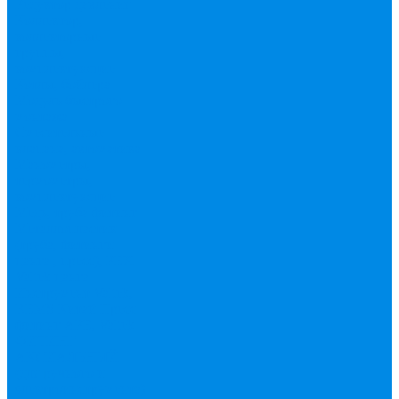
Редуктор давления
Коллектор,
коллекторные
группы,
комплектующие
Котлы, бойлера
Модуль быстрого
монтажа
Смесительные
клапана, автоматика
Манометры,
термометры,
комплектующие
Медь, труба фитинг
Металлопластик
(труба, фитинги
цанга , пресс), PEX
Valtek цанга
Инструмент Valtek,
REMS
Китай
Пресс
фитинг APE, Valtek
ФИТИНГ
АКСИАЛЬНЫЙ
(для ручного и
электроинструмента)