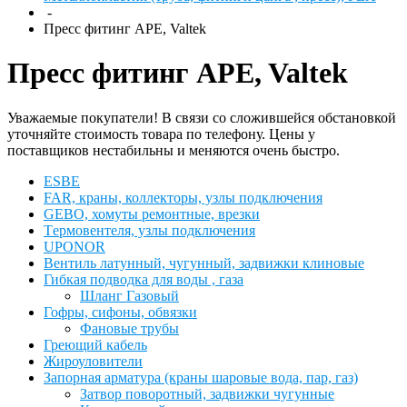
-
Пресс фитинг APE, Valtek
Пресс фитинг APE, Valtek
Уважаемые покупатели! В связи со сложившейся обстановкой
уточняйте стоимость товара по телефону. Цены у
поставщиков нестабильны и меняются очень быстро.
ESBЕ
FAR, краны, коллекторы, узлы подключения
GEBO, хомуты ремонтные, врезки
Tермовентеля, узлы подключения
UPONOR
Вентиль латунный, чугунный, задвижки клиновые
Гибкая подводка для воды , газа
Шланг Газовый
Гофры, сифоны, обвязки
Фановые трубы
Греющий кабель
Жироуловители
Запорная арматура (краны шаровые вода, пар, газ)
Затвор поворотный, задвижки чугунные