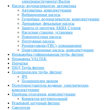
электроинструмента) Валтек
Насосы, водонагреватели, автоматика
Автоматика, комплектующие
Вибрационные насосы
Гидробаки, водонагреватели, комплектующие
Дренажные, фекальные насосы
Защита от протечек АКВА Сторож
Насосные станции, установки
Поверхностные насосы
Погружные насосы
Рециркуляция (ГВС), повышающие
Циркуляционные насосы, комплектующие
Нержавейка гофрированная труба, фитинг
Нержавека VALTEK
Перчатки
ПНД Труба фитинг
Полипропилен труба, фитинг
IPS
Полиропилен эконом
Полотенцесушители водяные, электрические,
комплектующие
Приборы отопления, комплектующие
Конвектор внутрипольный
Резьбовой латунный фитинг
Смесители