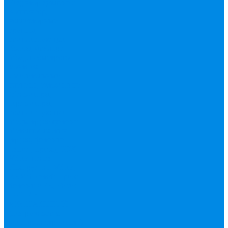
Редуктор давления
Коллектор,
коллекторные
группы,
комплектующие
Котлы, бойлера
Модуль быстрого
монтажа
Смесительные
клапана, автоматика
Манометры,
термометры,
комплектующие
Медь, труба фитинг
Металлопластик
(труба, фитинги
цанга , пресс), PEX
Valtek цанга
Инструмент Valtek,
REMS
Китай
Пресс
фитинг APE, Valtek
ФИТИНГ
АКСИАЛЬНЫЙ
(для ручного и
электроинструмента)