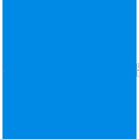
Запорная арматура
(краны шаровые
вода, пар, газ)
Затвор поворотный,
задвижки чугунные
Кран газовый
Кран
фланцевый, под
сварку
Канализация ПП
Помощь
Помощь
(внуренняя,
Покупки
Статьи
наружная,
Вопрос-ответ
Карта
бесшумная) трапы
сайта
Политика
Бесшумная
Акции
Контакты
конфиденциальности
канализация
Корсис
Акции
Контакты
Покупки
Статьи
Наружная
Вопрос-ответ
Карта
канализация
сайта
Политика
Клапана, редукторы
конфиденциальности
Клапан
балансировочный
Клапан обратный
Клапан
предохранительный
Клапан
электоромагнитный
(соленоидный)