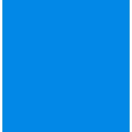
вода, пар, газ)
Канализация ПП
(внуренняя,
наружная,
бесшумная) трапы
Клапана, редукторы
Коллектор,
коллекторные
группы,
комплектующие
Манометры,
термометры,
комплектующие
Медь, труба фитинг
Металлопластик
(труба, фитинги
цанга , пресс), PEX
Насосы,
водонагреватели,
автоматика
Нержавейка
гофрированная
труба, фитинг
Нержавека VALTEK
Перчатки
ПНД