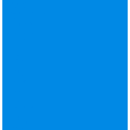
гофрированная
труба, фитинг
Нержавека VALTEK
Перчатки
ПНД Труба фитинг
Полипропилен
труба, фитинг
IPS
Полиропилен
эконом
Полотенцесушители
водяные,
электрические,
комплектующие
Приборы отопления,
комплектующие
Конвектор
внутрипольный
Резьбовой латунный
фитинг
Смесители
Счетчик воды
Сшитый полиэтилен
Varmega
ТЕПЛОСЧЕТЧИК
Унитазные