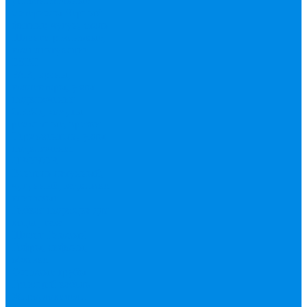
уплотнительные
материалы
Черный
фитинг, чугун, сталь
Шланги резиновые,
комплектующие
ESBЕ
FAR, краны,
коллекторы, узлы
подключения
GEBO, хомуты
ремонтные, врезки
Tермовентеля, узлы
подключения
UPONOR
Вентиль латунный,
чугунный, задвижки
клиновые
Гибкая подводка для
воды , газа
Шланг Газовый
Гофры, сифоны,
обвязки
Фановые трубы
Греющий кабель
Жироуловители