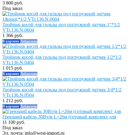
3 800 руб.
Под заказ
Тройник косой для гильзы под погружной датчик 1"*1/2
VTr.136.N.0604
1 366 руб.
В корзину
Добавлено
Тройник косой для гильзы под погружной датчик 1/2*1/2
VTr.136.N.0404
1 015 руб.
В корзину
Добавлено
Тройник косой для гильзы под погружной датчик 3/4*1/2
VTr.136.N.0504
1 212 руб.
В корзину
Добавлено
Греющий кабель 30Вт/м L=26м (готовый комплект для
11 100 руб.
Под заказ
Эл. почта:
info@west-import.ru