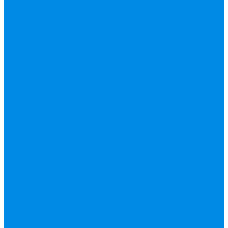
Валтек
Насосы,
водонагреватели,
автоматика
Автоматика,
комплектующие
Вибрационные
насосы
Гидробаки,
водонагреватели,
комплектующие
Дренажные,
фекальные насосы
Защита от протечек
АКВА Сторож
Насосные станции,
установки
Поверхностные
насосы
Погружные
насосы
Рециркуляция (ГВС),
повышающие
Циркуляционные
насосы,
комплектующие
Нержавейка