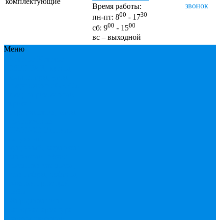
комплектующие
звонок
Время работы:
00
30
пн-пт: 8
- 17
00
00
сб: 9
- 15
вс – выходной
Меню
Каталог
Каталог
ESBЕ
FAR, краны,
коллекторы, узлы
подключения
GEBO,
хомуты ремонтные,
врезки
Tермовентеля, узлы
подключения
UPONOR
Вентиль
латунный,
чугунный, задвижки
клиновые
Гибкая
подводка для воды ,
газа
Гофры, сифоны,
обвязки
Греющий
кабель
Жироуловители
Запорная арматура
(краны шаровые