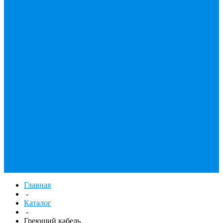
принадлежности
Утеплитель
Фаянс
Фильтр колба,
сменные картриджи
Фильтры
механической
очистки
Фильтр газовый
Фум, крепеж,
хомуты,
уплотнительные
материалы
Хомут Германия
Черный фитинг,
чугун, сталь
Труба стальная
Шланги резиновые,
комплектующие
Главная
-
Каталог
-
Греющий кабель