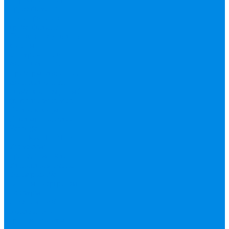
Труба фитинг
Полипропилен
труба, фитинг
Полотенцесушители
водяные,
электрические,
комплектующие
Приборы отопления,
комплектующие
Резьбовой латунный
фитинг
Смесители
Счетчик воды
Сшитый полиэтилен
Varmega
ТЕПЛОСЧЕТЧИК
Унитазные
принадлежности
Утеплитель
Фаянс
Фильтр колба,
сменные картриджи
Фильтры
механической
очистки
Фум,
крепеж, хомуты,