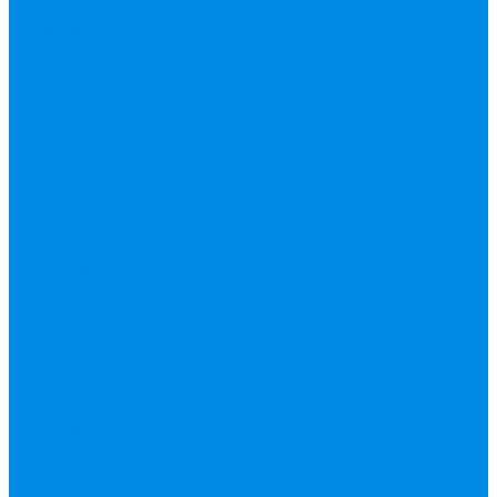
гофрированная
труба, фитинг
Нержавека VALTEK
Перчатки
ПНД Труба фитинг
Полипропилен
труба, фитинг
IPS
Полиропилен
эконом
Полотенцесушители
водяные,
электрические,
комплектующие
Приборы отопления,
комплектующие
Конвектор
внутрипольный
Резьбовой латунный
фитинг
Смесители
Счетчик воды
Сшитый полиэтилен
Varmega
ТЕПЛОСЧЕТЧИК
Унитазные