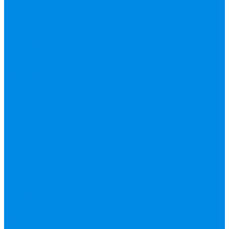
Труба фитинг
Полипропилен
труба, фитинг
Полотенцесушители
водяные,
электрические,
комплектующие
Приборы отопления,
комплектующие
Резьбовой латунный
фитинг
Смесители
Счетчик воды
Сшитый полиэтилен
Varmega
ТЕПЛОСЧЕТЧИК
Унитазные
принадлежности
Утеплитель
Фаянс
Фильтр колба,
сменные картриджи
Фильтры
механической
очистки
Фум,
крепеж, хомуты,