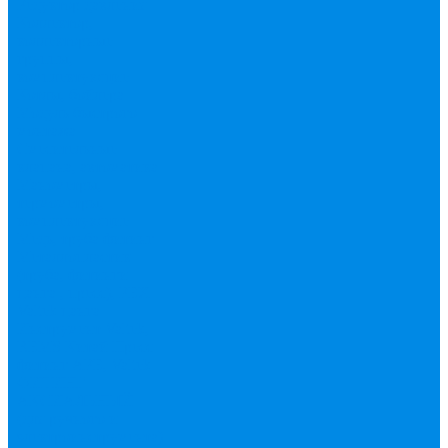
Редуктор давления
Коллектор,
коллекторные
группы,
комплектующие
Котлы, бойлера
Модуль быстрого
монтажа
Смесительные
клапана, автоматика
Манометры,
термометры,
комплектующие
Медь, труба фитинг
Металлопластик
(труба, фитинги
цанга , пресс), PEX
Valtek цанга
Инструмент Valtek,
REMS
Китай
Пресс
фитинг APE, Valtek
ФИТИНГ
АКСИАЛЬНЫЙ
(для ручного и
электроинструмента)