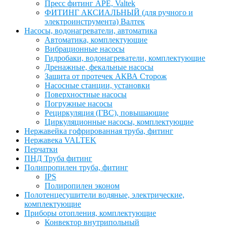
Пресс фитинг APE, Valtek
ФИТИНГ АКСИАЛЬНЫЙ (для ручного и
электроинструмента) Валтек
Насосы, водонагреватели, автоматика
Автоматика, комплектующие
Вибрационные насосы
Гидробаки, водонагреватели, комплектующие
Дренажные, фекальные насосы
Защита от протечек АКВА Сторож
Насосные станции, установки
Поверхностные насосы
Погружные насосы
Рециркуляция (ГВС), повышающие
Циркуляционные насосы, комплектующие
Нержавейка гофрированная труба, фитинг
Нержавека VALTEK
Перчатки
ПНД Труба фитинг
Полипропилен труба, фитинг
IPS
Полиропилен эконом
Полотенцесушители водяные, электрические,
комплектующие
Приборы отопления, комплектующие
Конвектор внутрипольный