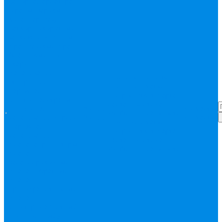
Запорная арматура
(краны шаровые
вода, пар, газ)
Затвор поворотный,
задвижки чугунные
Кран газовый
Кран
фланцевый, под
сварку
Канализация ПП
Помощь
Помощь
(внуренняя,
Покупки
Статьи
наружная,
Вопрос-ответ
Карта
бесшумная) трапы
сайта
Политика
Бесшумная
Акции
Контакты
конфиденциальности
канализация
Корсис
Акции
Контакты
Покупки
Статьи
Наружная
Вопрос-ответ
Карта
канализация
сайта
Политика
Клапана, редукторы
конфиденциальности
Клапан
балансировочный
Клапан обратный
Клапан
предохранительный
Клапан
электоромагнитный
(соленоидный)