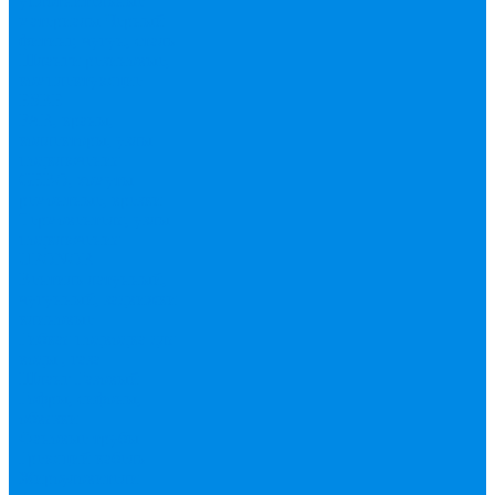
уплотнительные
материалы
Черный
фитинг, чугун, сталь
Шланги резиновые,
комплектующие
ESBЕ
FAR, краны,
коллекторы, узлы
подключения
GEBO, хомуты
ремонтные, врезки
Tермовентеля, узлы
подключения
UPONOR
Вентиль латунный,
чугунный, задвижки
клиновые
Гибкая подводка для
воды , газа
Шланг Газовый
Гофры, сифоны,
обвязки
Фановые трубы
Греющий кабель
Жироуловители