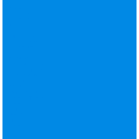
Валтек
Насосы,
водонагреватели,
автоматика
Автоматика,
комплектующие
Вибрационные
насосы
Гидробаки,
водонагреватели,
комплектующие
Дренажные,
фекальные насосы
Защита от протечек
АКВА Сторож
Насосные станции,
установки
Поверхностные
насосы
Погружные
насосы
Рециркуляция (ГВС),
повышающие
Циркуляционные
насосы,
комплектующие
Нержавейка