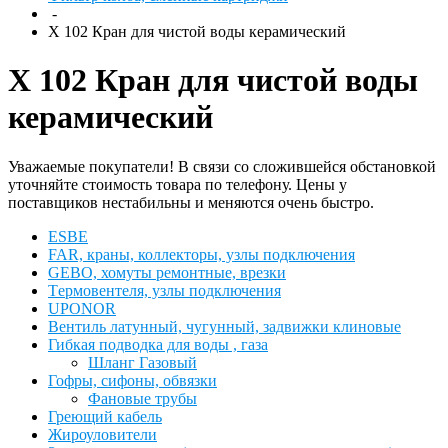
-
Х 102 Кран для чистой воды керамический
Х 102 Кран для чистой воды
керамический
Уважаемые покупатели! В связи со сложившейся обстановкой
уточняйте стоимость товара по телефону. Цены у
поставщиков нестабильны и меняются очень быстро.
ESBЕ
FAR, краны, коллекторы, узлы подключения
GEBO, хомуты ремонтные, врезки
Tермовентеля, узлы подключения
UPONOR
Вентиль латунный, чугунный, задвижки клиновые
Гибкая подводка для воды , газа
Шланг Газовый
Гофры, сифоны, обвязки
Фановые трубы
Греющий кабель
Жироуловители