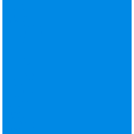
вода, пар, газ)
Канализация ПП
(внуренняя,
наружная,
бесшумная) трапы
Клапана, редукторы
Коллектор,
коллекторные
группы,
комплектующие
Манометры,
термометры,
комплектующие
Медь, труба фитинг
Металлопластик
(труба, фитинги
цанга , пресс), PEX
Насосы,
водонагреватели,
автоматика
Нержавейка
гофрированная
труба, фитинг
Нержавека VALTEK
Перчатки
ПНД