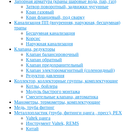
Запорная арматура (краны шаровые вода, пар, газ)
Затвор поворотный, задвижки чугунные
Кран газовый
Кран фланцевый, под сварку
Канализация ПП (внуренняя, наружная, бесшумная)
трапы
Бесшумная канализация
Корсис
Наружная канализация
Клапана, редукторы
Клапан балансировочный
Клапан обратный
Клапан предохранительный
Клапан электоромагнитный (соленоидный)
Редуктор давления
Коллектор, коллекторные группы, комплектующие
Котлы, бойлера
Модуль быстрого монтажа
Смесительные клапана, автоматика
Манометры, термометры, комплектующие
Медь, труба фитинг
Металлопластик (труба, фитинги цанга , пресс), PEX
Valtek цанга
Инструмент Valtek, REMS
Китай