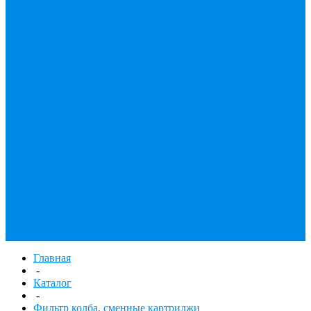
принадлежности
Утеплитель
Фаянс
Фильтр колба,
сменные картриджи
Фильтры
механической
очистки
Фильтр газовый
Фум, крепеж,
хомуты,
уплотнительные
материалы
Хомут Германия
Черный фитинг,
чугун, сталь
Труба стальная
Шланги резиновые,
комплектующие
Главная
-
Каталог
-
Фильтр колба, сменные картриджи