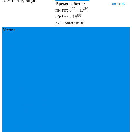
комплектующие
звонок
Время работы:
00
30
пн-пт: 8
- 17
00
00
сб: 9
- 15
вс – выходной
Меню
Каталог
Каталог
ESBЕ
FAR, краны,
коллекторы, узлы
подключения
GEBO,
хомуты ремонтные,
врезки
Tермовентеля, узлы
подключения
UPONOR
Вентиль
латунный,
чугунный, задвижки
клиновые
Гибкая
подводка для воды ,
газа
Гофры, сифоны,
обвязки
Греющий
кабель
Жироуловители
Запорная арматура
(краны шаровые