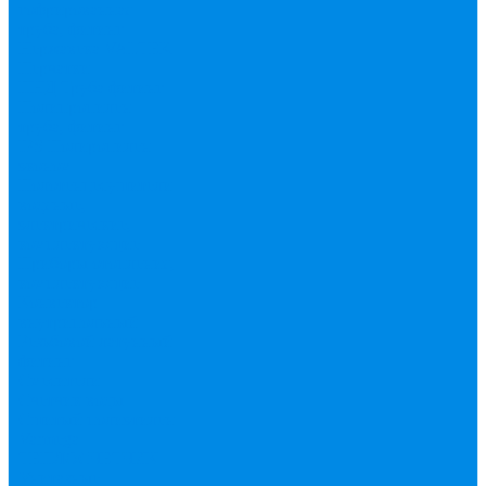
гофрированная
труба, фитинг
Нержавека VALTEK
Перчатки
ПНД Труба фитинг
Полипропилен
труба, фитинг
IPS
Полиропилен
эконом
Полотенцесушители
водяные,
электрические,
комплектующие
Приборы отопления,
комплектующие
Конвектор
внутрипольный
Резьбовой латунный
фитинг
Смесители
Счетчик воды
Сшитый полиэтилен
Varmega
ТЕПЛОСЧЕТЧИК
Унитазные