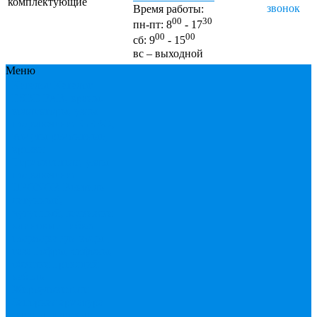
комплектующие
звонок
Время работы:
00
30
пн-пт: 8
- 17
00
00
сб: 9
- 15
вс – выходной
Меню
Каталог
Каталог
ESBЕ
FAR, краны,
коллекторы, узлы
подключения
GEBO,
хомуты ремонтные,
врезки
Tермовентеля, узлы
подключения
UPONOR
Вентиль
латунный,
чугунный, задвижки
клиновые
Гибкая
подводка для воды ,
газа
Гофры, сифоны,
обвязки
Греющий
кабель
Жироуловители
Запорная арматура
(краны шаровые