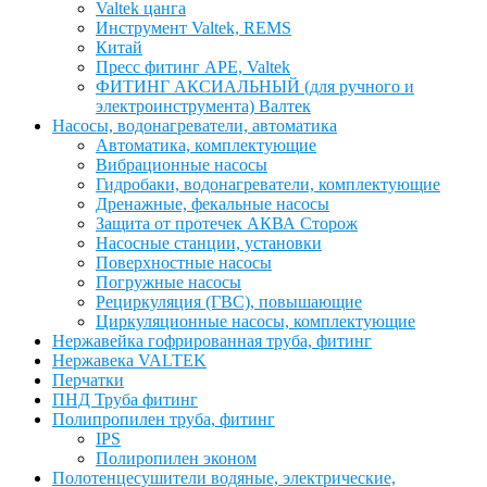
Valtek цанга
Инструмент Valtek, REMS
Китай
Пресс фитинг APE, Valtek
ФИТИНГ АКСИАЛЬНЫЙ (для ручного и
электроинструмента) Валтек
Насосы, водонагреватели, автоматика
Автоматика, комплектующие
Вибрационные насосы
Гидробаки, водонагреватели, комплектующие
Дренажные, фекальные насосы
Защита от протечек АКВА Сторож
Насосные станции, установки
Поверхностные насосы
Погружные насосы
Рециркуляция (ГВС), повышающие
Циркуляционные насосы, комплектующие
Нержавейка гофрированная труба, фитинг
Нержавека VALTEK
Перчатки
ПНД Труба фитинг
Полипропилен труба, фитинг
IPS
Полиропилен эконом
Полотенцесушители водяные, электрические,