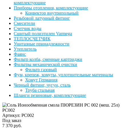
комплектующие
Приборы отопления, комплектующие
Конвектор внутрипольный
Резьбовой латунный фитинг
Смесители
Счетчик воды
Сшитый полиэтилен Varmega
ТЕПЛОСЧЕТЧИК
Унитазные принадлежности
Утеплитель
Фаянс
Фильтр колба, сменные картриджи
Фильтры механической очистки
Фильтр газовый
Фум, крепеж, хомуты, уплотнительные материалы
Хомут Германия
Черный фитинг, чугун, сталь
Труба стальная
Шланги резиновые, комплектующие
Артикул: РС002
Под заказ
7 370 руб.