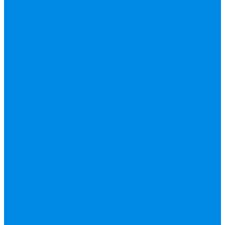
Валтек
Насосы,
водонагреватели,
автоматика
Автоматика,
комплектующие
Вибрационные
насосы
Гидробаки,
водонагреватели,
комплектующие
Дренажные,
фекальные насосы
Защита от протечек
АКВА Сторож
Насосные станции,
установки
Поверхностные
насосы
Погружные
насосы
Рециркуляция (ГВС),
повышающие
Циркуляционные
насосы,
комплектующие
Нержавейка