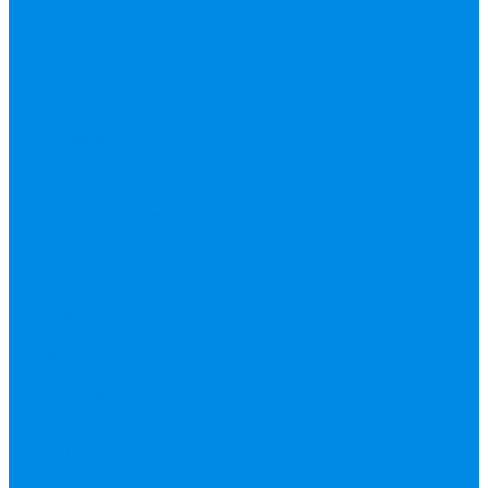
уплотнительные
материалы
Черный
фитинг, чугун, сталь
Шланги резиновые,
комплектующие
ESBЕ
FAR, краны,
коллекторы, узлы
подключения
GEBO, хомуты
ремонтные, врезки
Tермовентеля, узлы
подключения
UPONOR
Вентиль латунный,
чугунный, задвижки
клиновые
Гибкая подводка для
воды , газа
Шланг Газовый
Гофры, сифоны,
обвязки
Фановые трубы
Греющий кабель
Жироуловители