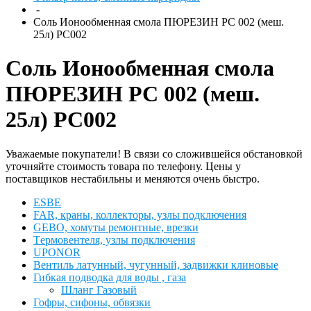
-
Соль Ионообменная смола ПЮРЕЗИН РС 002 (меш.
25л) РС002
Соль Ионообменная смола
ПЮРЕЗИН РС 002 (меш.
25л) РС002
Уважаемые покупатели! В связи со сложившейся обстановкой
уточняйте стоимость товара по телефону. Цены у
поставщиков нестабильны и меняются очень быстро.
ESBЕ
FAR, краны, коллекторы, узлы подключения
GEBO, хомуты ремонтные, врезки
Tермовентеля, узлы подключения
UPONOR
Вентиль латунный, чугунный, задвижки клиновые
Гибкая подводка для воды , газа
Шланг Газовый
Гофры, сифоны, обвязки