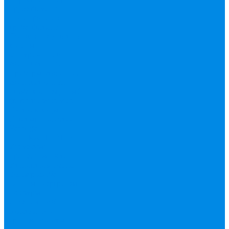
Труба фитинг
Полипропилен
труба, фитинг
Полотенцесушители
водяные,
электрические,
комплектующие
Приборы отопления,
комплектующие
Резьбовой латунный
фитинг
Смесители
Счетчик воды
Сшитый полиэтилен
Varmega
ТЕПЛОСЧЕТЧИК
Унитазные
принадлежности
Утеплитель
Фаянс
Фильтр колба,
сменные картриджи
Фильтры
механической
очистки
Фум,
крепеж, хомуты,