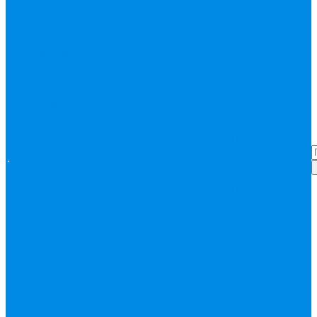
Запорная арматура
(краны шаровые
вода, пар, газ)
Затвор поворотный,
задвижки чугунные
Кран газовый
Кран
фланцевый, под
сварку
Канализация ПП
Помощь
Помощь
(внуренняя,
Покупки
Статьи
наружная,
Вопрос-ответ
Карта
бесшумная) трапы
сайта
Политика
Бесшумная
Акции
Контакты
конфиденциальности
канализация
Корсис
Акции
Контакты
Покупки
Статьи
Наружная
Вопрос-ответ
Карта
канализация
сайта
Политика
Клапана, редукторы
конфиденциальности
Клапан
балансировочный
Клапан обратный
Клапан
предохранительный
Клапан
электоромагнитный
(соленоидный)