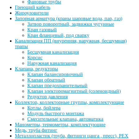
Фановые трубы
Греющий кабель
Жироуловители
Запорная арматура (краны шаровые вода, пар, газ)
Затвор поворотный, задвижки чугунные
Кран газовый
Кран фланцевый, под сварку
Канализация ПП (внуренняя, наружная, бесшумная)
трапы
Бесшумная канализация
Корсис
Наружная канализация
Клапана, редукторы
Клапан балансировочный
Клапан обратный
Клапан предохранительный
Клапан электоромагнитный (соленоидный)
Редуктор давления
Коллектор, коллекторные группы, комплектующие
Котлы, бойлера
Модуль быстрого монтажа
Смесительные клапана, автоматика
Манометры, термометры, комплектующие
Медь, труба фитинг
Металлопластик (труба, фитинги цанга , пресс), PEX