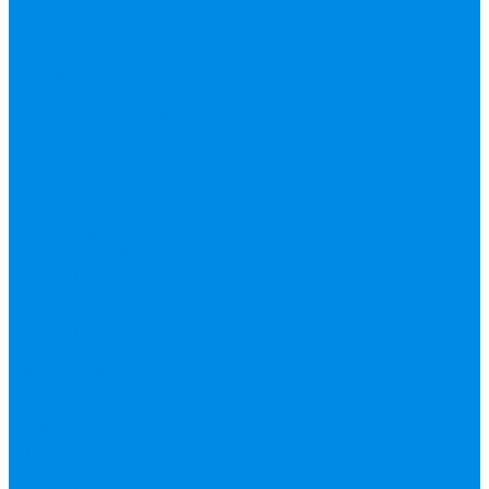
вода, пар, газ)
Канализация ПП
(внуренняя,
наружная,
бесшумная) трапы
Клапана, редукторы
Коллектор,
коллекторные
группы,
комплектующие
Манометры,
термометры,
комплектующие
Медь, труба фитинг
Металлопластик
(труба, фитинги
цанга , пресс), PEX
Насосы,
водонагреватели,
автоматика
Нержавейка
гофрированная
труба, фитинг
Нержавека VALTEK
Перчатки
ПНД