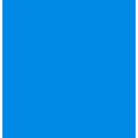
Редуктор давления
Коллектор,
коллекторные
группы,
комплектующие
Котлы, бойлера
Модуль быстрого
монтажа
Смесительные
клапана, автоматика
Манометры,
термометры,
комплектующие
Медь, труба фитинг
Металлопластик
(труба, фитинги
цанга , пресс), PEX
Valtek цанга
Инструмент Valtek,
REMS
Китай
Пресс
фитинг APE, Valtek
ФИТИНГ
АКСИАЛЬНЫЙ
(для ручного и
электроинструмента)