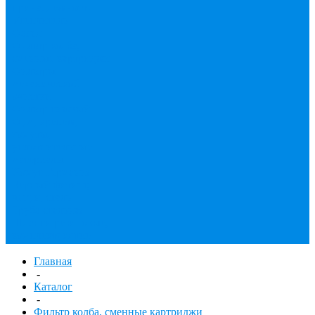
принадлежности
Утеплитель
Фаянс
Фильтр колба,
сменные картриджи
Фильтры
механической
очистки
Фильтр газовый
Фум, крепеж,
хомуты,
уплотнительные
материалы
Хомут Германия
Черный фитинг,
чугун, сталь
Труба стальная
Шланги резиновые,
комплектующие
Главная
-
Каталог
-
Фильтр колба, сменные картриджи