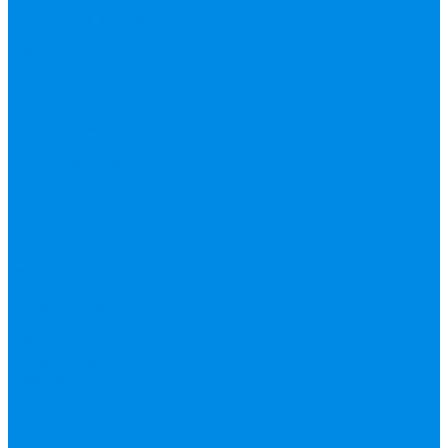
уплотнительные
материалы
Черный
фитинг, чугун, сталь
Шланги резиновые,
комплектующие
ESBЕ
FAR, краны,
коллекторы, узлы
подключения
GEBO, хомуты
ремонтные, врезки
Tермовентеля, узлы
подключения
UPONOR
Вентиль латунный,
чугунный, задвижки
клиновые
Гибкая подводка для
воды , газа
Шланг Газовый
Гофры, сифоны,
обвязки
Фановые трубы
Греющий кабель
Жироуловители