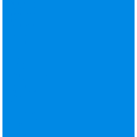
гофрированная
труба, фитинг
Нержавека VALTEK
Перчатки
ПНД Труба фитинг
Полипропилен
труба, фитинг
IPS
Полиропилен
эконом
Полотенцесушители
водяные,
электрические,
комплектующие
Приборы отопления,
комплектующие
Конвектор
внутрипольный
Резьбовой латунный
фитинг
Смесители
Счетчик воды
Сшитый полиэтилен
Varmega
ТЕПЛОСЧЕТЧИК
Унитазные