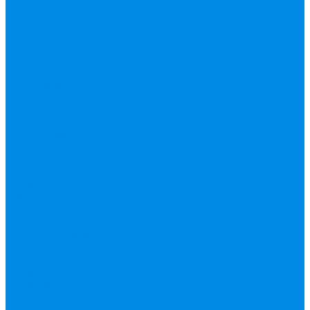
вода, пар, газ)
Канализация ПП
(внуренняя,
наружная,
бесшумная) трапы
Клапана, редукторы
Коллектор,
коллекторные
группы,
комплектующие
Манометры,
термометры,
комплектующие
Медь, труба фитинг
Металлопластик
(труба, фитинги
цанга , пресс), PEX
Насосы,
водонагреватели,
автоматика
Нержавейка
гофрированная
труба, фитинг
Нержавека VALTEK
Перчатки
ПНД