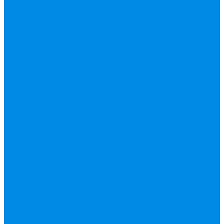
Валтек
Насосы,
водонагреватели,
автоматика
Автоматика,
комплектующие
Вибрационные
насосы
Гидробаки,
водонагреватели,
комплектующие
Дренажные,
фекальные насосы
Защита от протечек
АКВА Сторож
Насосные станции,
установки
Поверхностные
насосы
Погружные
насосы
Рециркуляция (ГВС),
повышающие
Циркуляционные
насосы,
комплектующие
Нержавейка