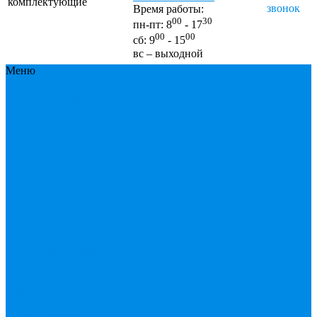
комплектующие
звонок
Время работы:
00
30
пн-пт: 8
- 17
00
00
сб: 9
- 15
вс – выходной
Меню
Каталог
Каталог
ESBЕ
FAR, краны,
коллекторы, узлы
подключения
GEBO,
хомуты ремонтные,
врезки
Tермовентеля, узлы
подключения
UPONOR
Вентиль
латунный,
чугунный, задвижки
клиновые
Гибкая
подводка для воды ,
газа
Гофры, сифоны,
обвязки
Греющий
кабель
Жироуловители
Запорная арматура
(краны шаровые