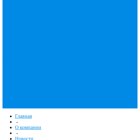
принадлежности
Утеплитель
Фаянс
Фильтр колба,
сменные картриджи
Фильтры
механической
очистки
Фильтр газовый
Фум, крепеж,
хомуты,
уплотнительные
материалы
Хомут Германия
Черный фитинг,
чугун, сталь
Труба стальная
Шланги резиновые,
комплектующие
Главная
-
О компании
-
Новости