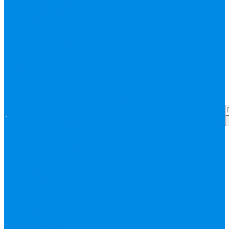
Запорная арматура
(краны шаровые
вода, пар, газ)
Затвор поворотный,
задвижки чугунные
Кран газовый
Кран
фланцевый, под
сварку
Канализация ПП
Помощь
Помощь
(внуренняя,
Покупки
Статьи
наружная,
Вопрос-ответ
Карта
бесшумная) трапы
сайта
Политика
Бесшумная
Акции
Контакты
конфиденциальности
канализация
Корсис
Акции
Контакты
Покупки
Статьи
Наружная
Вопрос-ответ
Карта
канализация
сайта
Политика
Клапана, редукторы
конфиденциальности
Клапан
балансировочный
Клапан обратный
Клапан
предохранительный
Клапан
электоромагнитный
(соленоидный)