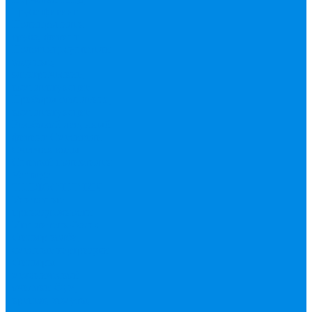
Труба фитинг
Полипропилен
труба, фитинг
Полотенцесушители
водяные,
электрические,
комплектующие
Приборы отопления,
комплектующие
Резьбовой латунный
фитинг
Смесители
Счетчик воды
Сшитый полиэтилен
Varmega
ТЕПЛОСЧЕТЧИК
Унитазные
принадлежности
Утеплитель
Фаянс
Фильтр колба,
сменные картриджи
Фильтры
механической
очистки
Фум,
крепеж, хомуты,