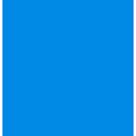
Редуктор давления
Коллектор,
коллекторные
группы,
комплектующие
Котлы, бойлера
Модуль быстрого
монтажа
Смесительные
клапана, автоматика
Манометры,
термометры,
комплектующие
Медь, труба фитинг
Металлопластик
(труба, фитинги
цанга , пресс), PEX
Valtek цанга
Инструмент Valtek,
REMS
Китай
Пресс
фитинг APE, Valtek
ФИТИНГ
АКСИАЛЬНЫЙ
(для ручного и
электроинструмента)