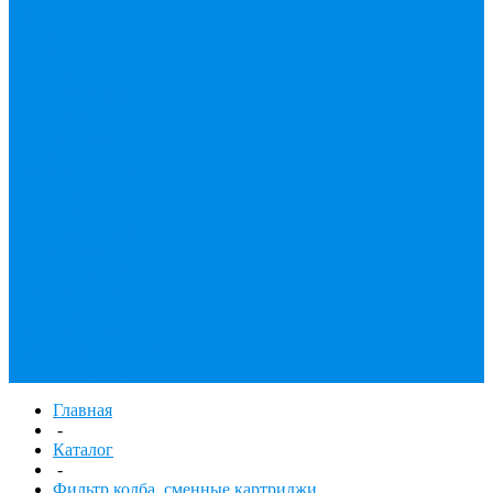
принадлежности
Утеплитель
Фаянс
Фильтр колба,
сменные картриджи
Фильтры
механической
очистки
Фильтр газовый
Фум, крепеж,
хомуты,
уплотнительные
материалы
Хомут Германия
Черный фитинг,
чугун, сталь
Труба стальная
Шланги резиновые,
комплектующие
Главная
-
Каталог
-
Фильтр колба, сменные картриджи