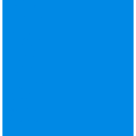
уплотнительные
материалы
Черный
фитинг, чугун, сталь
Шланги резиновые,
комплектующие
ESBЕ
FAR, краны,
коллекторы, узлы
подключения
GEBO, хомуты
ремонтные, врезки
Tермовентеля, узлы
подключения
UPONOR
Вентиль латунный,
чугунный, задвижки
клиновые
Гибкая подводка для
воды , газа
Шланг Газовый
Гофры, сифоны,
обвязки
Фановые трубы
Греющий кабель
Жироуловители