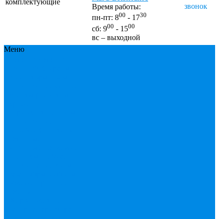
комплектующие
звонок
Время работы:
00
30
пн-пт: 8
- 17
00
00
сб: 9
- 15
вс – выходной
Меню
Каталог
Каталог
ESBЕ
FAR, краны,
коллекторы, узлы
подключения
GEBO,
хомуты ремонтные,
врезки
Tермовентеля, узлы
подключения
UPONOR
Вентиль
латунный,
чугунный, задвижки
клиновые
Гибкая
подводка для воды ,
газа
Гофры, сифоны,
обвязки
Греющий
кабель
Жироуловители
Запорная арматура
(краны шаровые