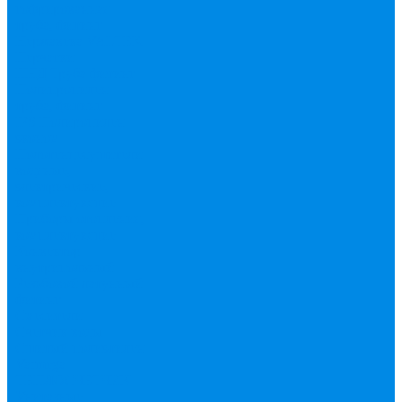
гофрированная
труба, фитинг
Нержавека VALTEK
Перчатки
ПНД Труба фитинг
Полипропилен
труба, фитинг
IPS
Полиропилен
эконом
Полотенцесушители
водяные,
электрические,
комплектующие
Приборы отопления,
комплектующие
Конвектор
внутрипольный
Резьбовой латунный
фитинг
Смесители
Счетчик воды
Сшитый полиэтилен
Varmega
ТЕПЛОСЧЕТЧИК
Унитазные