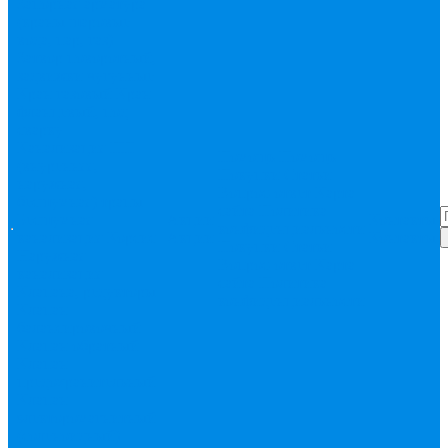
Запорная арматура
(краны шаровые
вода, пар, газ)
Затвор поворотный,
задвижки чугунные
Кран газовый
Кран
фланцевый, под
сварку
Канализация ПП
Помощь
Помощь
(внуренняя,
Покупки
Статьи
наружная,
Вопрос-ответ
Карта
бесшумная) трапы
сайта
Политика
Бесшумная
Акции
Контакты
конфиденциальности
канализация
Корсис
Акции
Контакты
Покупки
Статьи
Наружная
Вопрос-ответ
Карта
канализация
сайта
Политика
Клапана, редукторы
конфиденциальности
Клапан
балансировочный
Клапан обратный
Клапан
предохранительный
Клапан
электоромагнитный
(соленоидный)