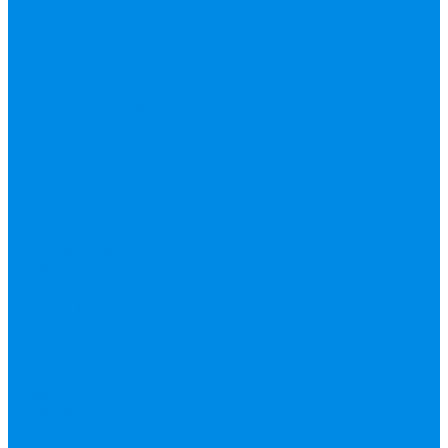
вода, пар, газ)
Канализация ПП
(внуренняя,
наружная,
бесшумная) трапы
Клапана, редукторы
Коллектор,
коллекторные
группы,
комплектующие
Манометры,
термометры,
комплектующие
Медь, труба фитинг
Металлопластик
(труба, фитинги
цанга , пресс), PEX
Насосы,
водонагреватели,
автоматика
Нержавейка
гофрированная
труба, фитинг
Нержавека VALTEK
Перчатки
ПНД