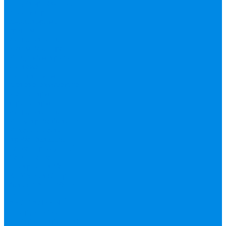
Редуктор давления
Коллектор,
коллекторные
группы,
комплектующие
Котлы, бойлера
Модуль быстрого
монтажа
Смесительные
клапана, автоматика
Манометры,
термометры,
комплектующие
Медь, труба фитинг
Металлопластик
(труба, фитинги
цанга , пресс), PEX
Valtek цанга
Инструмент Valtek,
REMS
Китай
Пресс
фитинг APE, Valtek
ФИТИНГ
АКСИАЛЬНЫЙ
(для ручного и
электроинструмента)