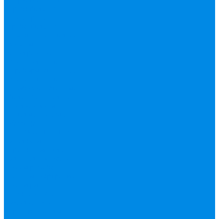
Труба фитинг
Полипропилен
труба, фитинг
Полотенцесушители
водяные,
электрические,
комплектующие
Приборы отопления,
комплектующие
Резьбовой латунный
фитинг
Смесители
Счетчик воды
Сшитый полиэтилен
Varmega
ТЕПЛОСЧЕТЧИК
Унитазные
принадлежности
Утеплитель
Фаянс
Фильтр колба,
сменные картриджи
Фильтры
механической
очистки
Фум,
крепеж, хомуты,