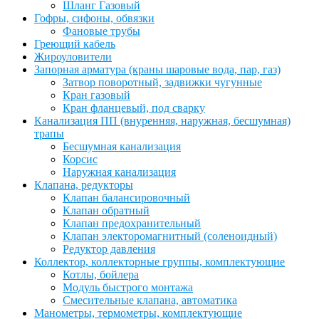
Шланг Газовый
Гофры, сифоны, обвязки
Фановые трубы
Греющий кабель
Жироуловители
Запорная арматура (краны шаровые вода, пар, газ)
Затвор поворотный, задвижки чугунные
Кран газовый
Кран фланцевый, под сварку
Канализация ПП (внуренняя, наружная, бесшумная)
трапы
Бесшумная канализация
Корсис
Наружная канализация
Клапана, редукторы
Клапан балансировочный
Клапан обратный
Клапан предохранительный
Клапан электоромагнитный (соленоидный)
Редуктор давления
Коллектор, коллекторные группы, комплектующие
Котлы, бойлера
Модуль быстрого монтажа
Смесительные клапана, автоматика
Манометры, термометры, комплектующие