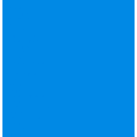
Валтек
Насосы,
водонагреватели,
автоматика
Автоматика,
комплектующие
Вибрационные
насосы
Гидробаки,
водонагреватели,
комплектующие
Дренажные,
фекальные насосы
Защита от протечек
АКВА Сторож
Насосные станции,
установки
Поверхностные
насосы
Погружные
насосы
Рециркуляция (ГВС),
повышающие
Циркуляционные
насосы,
комплектующие
Нержавейка