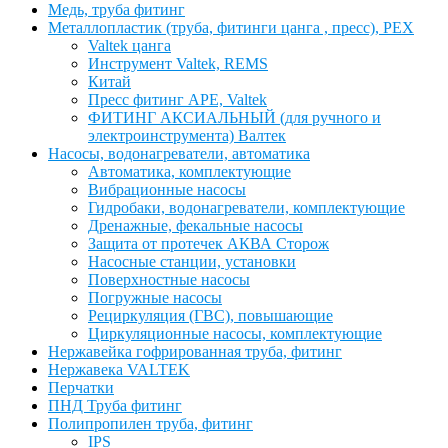
Медь, труба фитинг
Металлопластик (труба, фитинги цанга , пресс), PEX
Valtek цанга
Инструмент Valtek, REMS
Китай
Пресс фитинг APE, Valtek
ФИТИНГ АКСИАЛЬНЫЙ (для ручного и
электроинструмента) Валтек
Насосы, водонагреватели, автоматика
Автоматика, комплектующие
Вибрационные насосы
Гидробаки, водонагреватели, комплектующие
Дренажные, фекальные насосы
Защита от протечек АКВА Сторож
Насосные станции, установки
Поверхностные насосы
Погружные насосы
Рециркуляция (ГВС), повышающие
Циркуляционные насосы, комплектующие
Нержавейка гофрированная труба, фитинг
Нержавека VALTEK
Перчатки
ПНД Труба фитинг
Полипропилен труба, фитинг
IPS