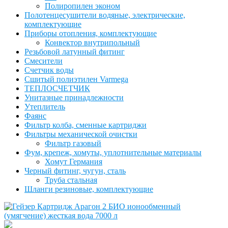
Полиропилен эконом
Полотенцесушители водяные, электрические,
комплектующие
Приборы отопления, комплектующие
Конвектор внутрипольный
Резьбовой латунный фитинг
Смесители
Счетчик воды
Сшитый полиэтилен Varmega
ТЕПЛОСЧЕТЧИК
Унитазные принадлежности
Утеплитель
Фаянс
Фильтр колба, сменные картриджи
Фильтры механической очистки
Фильтр газовый
Фум, крепеж, хомуты, уплотнительные материалы
Хомут Германия
Черный фитинг, чугун, сталь
Труба стальная
Шланги резиновые, комплектующие