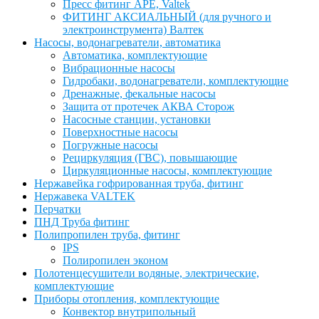
Пресс фитинг APE, Valtek
ФИТИНГ АКСИАЛЬНЫЙ (для ручного и
электроинструмента) Валтек
Насосы, водонагреватели, автоматика
Автоматика, комплектующие
Вибрационные насосы
Гидробаки, водонагреватели, комплектующие
Дренажные, фекальные насосы
Защита от протечек АКВА Сторож
Насосные станции, установки
Поверхностные насосы
Погружные насосы
Рециркуляция (ГВС), повышающие
Циркуляционные насосы, комплектующие
Нержавейка гофрированная труба, фитинг
Нержавека VALTEK
Перчатки
ПНД Труба фитинг
Полипропилен труба, фитинг
IPS
Полиропилен эконом
Полотенцесушители водяные, электрические,
комплектующие
Приборы отопления, комплектующие
Конвектор внутрипольный