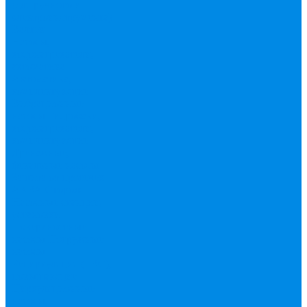
(для ручного и
электроинструмента)
Валтек
Насосы,
водонагреватели,
автоматика
Автоматика,
комплектующие
Вибрационные
насосы
Гидробаки,
водонагреватели,
комплектующие
Дренажные,
фекальные насосы
Защита от протечек
АКВА Сторож
Насосные станции,
установки
Поверхностные
насосы
Погружные
насосы
Рециркуляция (ГВС),
повышающие
Циркуляционные
насосы,