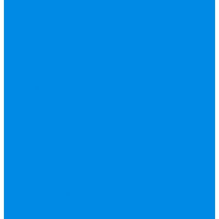
Нержавека VALTEK
Перчатки
ПНД
Труба фитинг
Полипропилен
труба, фитинг
Полотенцесушители
водяные,
электрические,
комплектующие
Приборы отопления,
комплектующие
Резьбовой латунный
фитинг
Смесители
Счетчик воды
Сшитый полиэтилен
Varmega
ТЕПЛОСЧЕТЧИК
Унитазные
принадлежности
Утеплитель
Фаянс
Фильтр колба,
сменные картриджи
Фильтры
механической