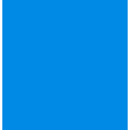
электоромагнитный
(соленоидный)
Редуктор давления
Коллектор,
коллекторные
группы,
комплектующие
Котлы, бойлера
Модуль быстрого
монтажа
Смесительные
клапана, автоматика
Манометры,
термометры,
комплектующие
Медь, труба фитинг
Металлопластик
(труба, фитинги
цанга , пресс), PEX
Valtek цанга
Инструмент Valtek,
REMS
Китай
Пресс
фитинг APE, Valtek
ФИТИНГ
АКСИАЛЬНЫЙ