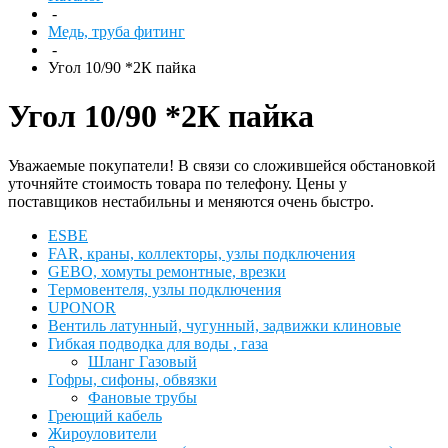
-
Медь, труба фитинг
-
Угол 10/90 *2К пайка
Угол 10/90 *2К пайка
Уважаемые покупатели! В связи со сложившейся обстановкой
уточняйте стоимость товара по телефону. Цены у
поставщиков нестабильны и меняются очень быстро.
ESBЕ
FAR, краны, коллекторы, узлы подключения
GEBO, хомуты ремонтные, врезки
Tермовентеля, узлы подключения
UPONOR
Вентиль латунный, чугунный, задвижки клиновые
Гибкая подводка для воды , газа
Шланг Газовый
Гофры, сифоны, обвязки
Фановые трубы
Греющий кабель
Жироуловители