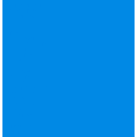
Запорная арматура
(краны шаровые
вода, пар, газ)
Канализация ПП
(внуренняя,
наружная,
бесшумная) трапы
Клапана, редукторы
Коллектор,
коллекторные
группы,
комплектующие
Манометры,
термометры,
комплектующие
Медь, труба фитинг
Металлопластик
(труба, фитинги
цанга , пресс), PEX
Насосы,
водонагреватели,
автоматика
Нержавейка
гофрированная
труба, фитинг