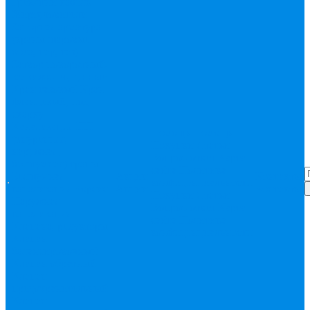
Греющий кабель
Жироуловители
Запорная арматура
(краны шаровые
вода, пар, газ)
Затвор поворотный,
задвижки чугунные
Кран газовый
Кран
фланцевый, под
сварку
Канализация ПП
Помощь
Помощь
(внуренняя,
Покупки
Статьи
наружная,
Вопрос-ответ
Карта
бесшумная) трапы
сайта
Политика
Бесшумная
Акции
Контакты
конфиденциальности
канализация
Корсис
Акции
Контакты
Покупки
Статьи
Наружная
Вопрос-ответ
Карта
канализация
сайта
Политика
Клапана, редукторы
конфиденциальности
Клапан
балансировочный
Клапан обратный
Клапан
предохранительный
Клапан