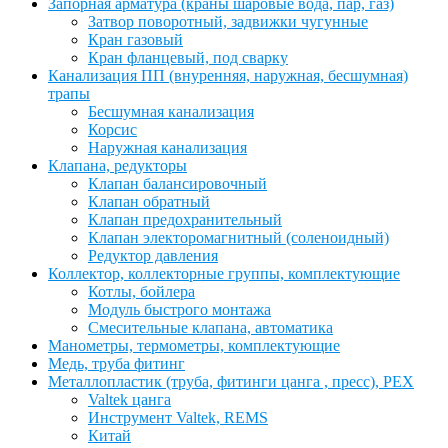
Запорная арматура (краны шаровые вода, пар, газ)
Затвор поворотный, задвижки чугунные
Кран газовый
Кран фланцевый, под сварку
Канализация ПП (внуренняя, наружная, бесшумная)
трапы
Бесшумная канализация
Корсис
Наружная канализация
Клапана, редукторы
Клапан балансировочный
Клапан обратный
Клапан предохранительный
Клапан электоромагнитный (соленоидный)
Редуктор давления
Коллектор, коллекторные группы, комплектующие
Котлы, бойлера
Модуль быстрого монтажа
Смесительные клапана, автоматика
Манометры, термометры, комплектующие
Медь, труба фитинг
Металлопластик (труба, фитинги цанга , пресс), PEX
Valtek цанга
Инструмент Valtek, REMS
Китай