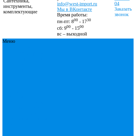
Сантехника,
04
info@west-import.ru
инструменты,
Заказать
Мы в ВКонтакте
комплектующие
звонок
Время работы:
00
30
пн-пт: 8
- 17
00
00
сб: 9
- 15
вс – выходной
Меню
Каталог
Каталог
ESBЕ
FAR, краны,
коллекторы, узлы
подключения
GEBO,
хомуты ремонтные,
врезки
Tермовентеля, узлы
подключения
UPONOR
Вентиль
латунный,
чугунный, задвижки
клиновые
Гибкая
подводка для воды ,
газа
Гофры, сифоны,
обвязки
Греющий
кабель
Жироуловители