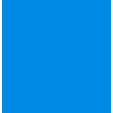
очистки
Фум,
крепеж, хомуты,
уплотнительные
материалы
Черный
фитинг, чугун, сталь
Шланги резиновые,
комплектующие
ESBЕ
FAR, краны,
коллекторы, узлы
подключения
GEBO, хомуты
ремонтные, врезки
Tермовентеля, узлы
подключения
UPONOR
Вентиль латунный,
чугунный, задвижки
клиновые
Гибкая подводка для
воды , газа
Шланг Газовый
Гофры, сифоны,
обвязки
Фановые трубы