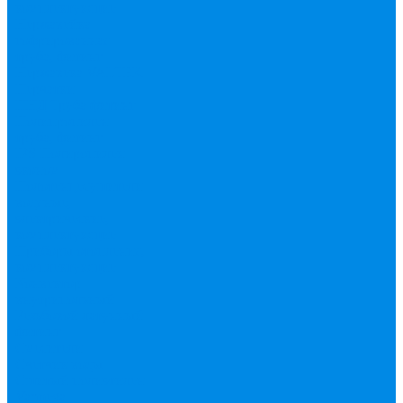
комплектующие
Нержавейка
гофрированная
труба, фитинг
Нержавека VALTEK
Перчатки
ПНД Труба фитинг
Полипропилен
труба, фитинг
IPS
Полиропилен
эконом
Полотенцесушители
водяные,
электрические,
комплектующие
Приборы отопления,
комплектующие
Конвектор
внутрипольный
Резьбовой латунный
фитинг
Смесители
Счетчик воды
Сшитый полиэтилен
Varmega