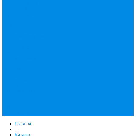
ТЕПЛОСЧЕТЧИК
Унитазные
принадлежности
Утеплитель
Фаянс
Фильтр колба,
сменные картриджи
Фильтры
механической
очистки
Фильтр газовый
Фум, крепеж,
хомуты,
уплотнительные
материалы
Хомут Германия
Черный фитинг,
чугун, сталь
Труба стальная
Шланги резиновые,
комплектующие
Главная
-
Каталог