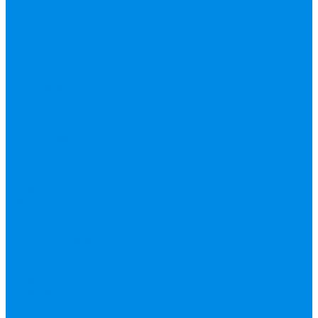
вода, пар, газ)
Канализация ПП
(внуренняя,
наружная,
бесшумная) трапы
Клапана, редукторы
Коллектор,
коллекторные
группы,
комплектующие
Манометры,
термометры,
комплектующие
Медь, труба фитинг
Металлопластик
(труба, фитинги
цанга , пресс), PEX
Насосы,
водонагреватели,
автоматика
Нержавейка
гофрированная
труба, фитинг
Нержавека VALTEK
Перчатки
ПНД