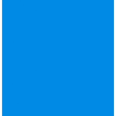
уплотнительные
материалы
Черный
фитинг, чугун, сталь
Шланги резиновые,
комплектующие
ESBЕ
FAR, краны,
коллекторы, узлы
подключения
GEBO, хомуты
ремонтные, врезки
Tермовентеля, узлы
подключения
UPONOR
Вентиль латунный,
чугунный, задвижки
клиновые
Гибкая подводка для
воды , газа
Шланг Газовый
Гофры, сифоны,
обвязки
Фановые трубы
Греющий кабель
Жироуловители