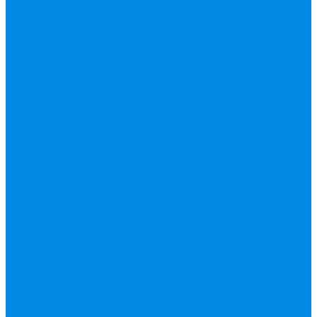
Валтек
Насосы,
водонагреватели,
автоматика
Автоматика,
комплектующие
Вибрационные
насосы
Гидробаки,
водонагреватели,
комплектующие
Дренажные,
фекальные насосы
Защита от протечек
АКВА Сторож
Насосные станции,
установки
Поверхностные
насосы
Погружные
насосы
Рециркуляция (ГВС),
повышающие
Циркуляционные
насосы,
комплектующие
Нержавейка