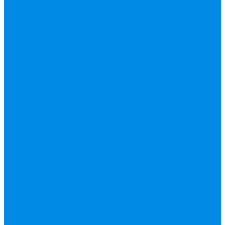
Труба фитинг
Полипропилен
труба, фитинг
Полотенцесушители
водяные,
электрические,
комплектующие
Приборы отопления,
комплектующие
Резьбовой латунный
фитинг
Смесители
Счетчик воды
Сшитый полиэтилен
Varmega
ТЕПЛОСЧЕТЧИК
Унитазные
принадлежности
Утеплитель
Фаянс
Фильтр колба,
сменные картриджи
Фильтры
механической
очистки
Фум,
крепеж, хомуты,