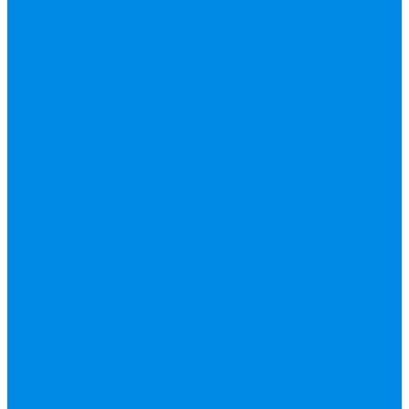
Редуктор давления
Коллектор,
коллекторные
группы,
комплектующие
Котлы, бойлера
Модуль быстрого
монтажа
Смесительные
клапана, автоматика
Манометры,
термометры,
комплектующие
Медь, труба фитинг
Металлопластик
(труба, фитинги
цанга , пресс), PEX
Valtek цанга
Инструмент Valtek,
REMS
Китай
Пресс
фитинг APE, Valtek
ФИТИНГ
АКСИАЛЬНЫЙ
(для ручного и
электроинструмента)