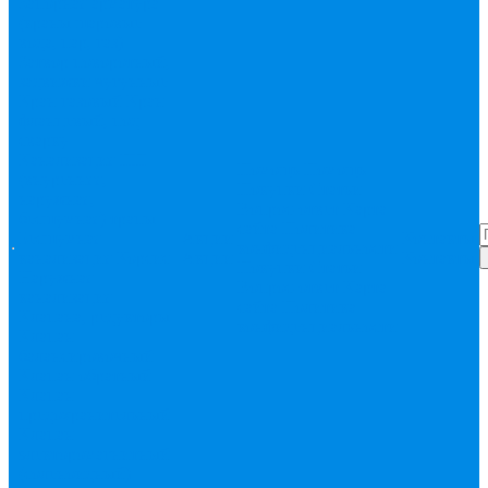
Запорная арматура
(краны шаровые
вода, пар, газ)
Затвор поворотный,
задвижки чугунные
Кран газовый
Кран
фланцевый, под
сварку
Канализация ПП
Помощь
Помощь
(внуренняя,
Покупки
Статьи
наружная,
Вопрос-ответ
Карта
бесшумная) трапы
сайта
Политика
Бесшумная
Акции
Контакты
конфиденциальности
канализация
Корсис
Акции
Контакты
Покупки
Статьи
Наружная
Вопрос-ответ
Карта
канализация
сайта
Политика
Клапана, редукторы
конфиденциальности
Клапан
балансировочный
Клапан обратный
Клапан
предохранительный
Клапан
электоромагнитный
(соленоидный)