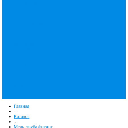
принадлежности
Утеплитель
Фаянс
Фильтр колба,
сменные картриджи
Фильтры
механической
очистки
Фильтр газовый
Фум, крепеж,
хомуты,
уплотнительные
материалы
Хомут Германия
Черный фитинг,
чугун, сталь
Труба стальная
Шланги резиновые,
комплектующие
Главная
-
Каталог
-
Медь, труба фитинг