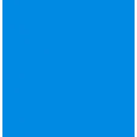
гофрированная
труба, фитинг
Нержавека VALTEK
Перчатки
ПНД Труба фитинг
Полипропилен
труба, фитинг
IPS
Полиропилен
эконом
Полотенцесушители
водяные,
электрические,
комплектующие
Приборы отопления,
комплектующие
Конвектор
внутрипольный
Резьбовой латунный
фитинг
Смесители
Счетчик воды
Сшитый полиэтилен
Varmega
ТЕПЛОСЧЕТЧИК
Унитазные