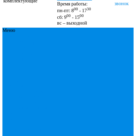
комплектующие
звонок
Время работы:
00
30
пн-пт: 8
- 17
00
00
сб: 9
- 15
вс – выходной
Меню
Каталог
Каталог
ESBЕ
FAR, краны,
коллекторы, узлы
подключения
GEBO,
хомуты ремонтные,
врезки
Tермовентеля, узлы
подключения
UPONOR
Вентиль
латунный,
чугунный, задвижки
клиновые
Гибкая
подводка для воды ,
газа
Гофры, сифоны,
обвязки
Греющий
кабель
Жироуловители
Запорная арматура
(краны шаровые