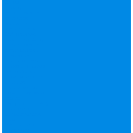
Валтек
Насосы,
водонагреватели,
автоматика
Автоматика,
комплектующие
Вибрационные
насосы
Гидробаки,
водонагреватели,
комплектующие
Дренажные,
фекальные насосы
Защита от протечек
АКВА Сторож
Насосные станции,
установки
Поверхностные
насосы
Погружные
насосы
Рециркуляция (ГВС),
повышающие
Циркуляционные
насосы,
комплектующие
Нержавейка