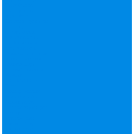
Труба фитинг
Полипропилен
труба, фитинг
Полотенцесушители
водяные,
электрические,
комплектующие
Приборы отопления,
комплектующие
Резьбовой латунный
фитинг
Смесители
Счетчик воды
Сшитый полиэтилен
Varmega
ТЕПЛОСЧЕТЧИК
Унитазные
принадлежности
Утеплитель
Фаянс
Фильтр колба,
сменные картриджи
Фильтры
механической
очистки
Фум,
крепеж, хомуты,