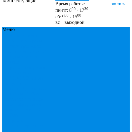
комплектующие
звонок
Время работы:
00
30
пн-пт: 8
- 17
00
00
сб: 9
- 15
вс – выходной
Меню
Каталог
Каталог
ESBЕ
FAR, краны,
коллекторы, узлы
подключения
GEBO,
хомуты ремонтные,
врезки
Tермовентеля, узлы
подключения
UPONOR
Вентиль
латунный,
чугунный, задвижки
клиновые
Гибкая
подводка для воды ,
газа
Гофры, сифоны,
обвязки
Греющий
кабель
Жироуловители
Запорная арматура
(краны шаровые