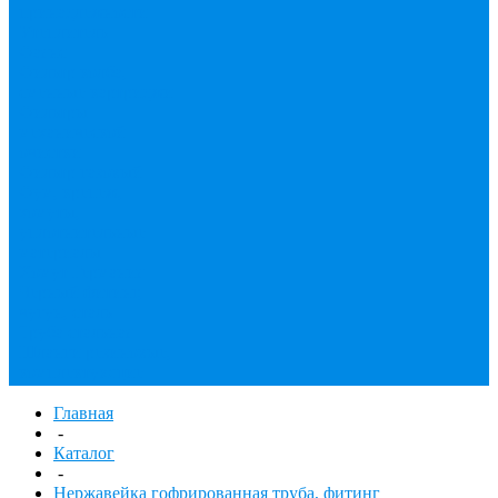
принадлежности
Утеплитель
Фаянс
Фильтр колба,
сменные картриджи
Фильтры
механической
очистки
Фильтр газовый
Фум, крепеж,
хомуты,
уплотнительные
материалы
Хомут Германия
Черный фитинг,
чугун, сталь
Труба стальная
Шланги резиновые,
комплектующие
Главная
-
Каталог
-
Нержавейка гофрированная труба, фитинг