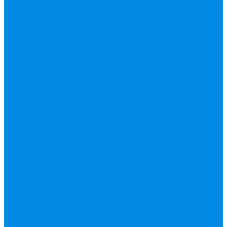
Редуктор давления
Коллектор,
коллекторные
группы,
комплектующие
Котлы, бойлера
Модуль быстрого
монтажа
Смесительные
клапана, автоматика
Манометры,
термометры,
комплектующие
Медь, труба фитинг
Металлопластик
(труба, фитинги
цанга , пресс), PEX
Valtek цанга
Инструмент Valtek,
REMS
Китай
Пресс
фитинг APE, Valtek
ФИТИНГ
АКСИАЛЬНЫЙ
(для ручного и
электроинструмента)