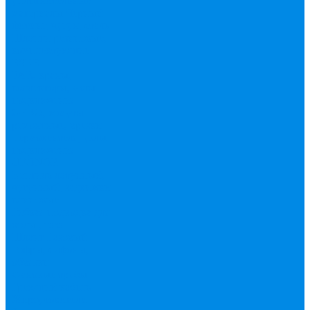
уплотнительные
материалы
Черный
фитинг, чугун, сталь
Шланги резиновые,
комплектующие
ESBЕ
FAR, краны,
коллекторы, узлы
подключения
GEBO, хомуты
ремонтные, врезки
Tермовентеля, узлы
подключения
UPONOR
Вентиль латунный,
чугунный, задвижки
клиновые
Гибкая подводка для
воды , газа
Шланг Газовый
Гофры, сифоны,
обвязки
Фановые трубы
Греющий кабель
Жироуловители