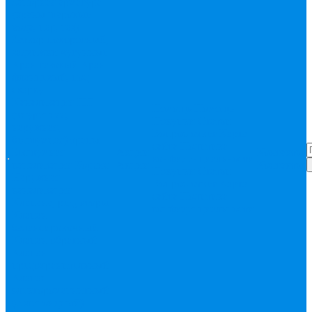
Запорная арматура
(краны шаровые
вода, пар, газ)
Затвор поворотный,
задвижки чугунные
Кран газовый
Кран
фланцевый, под
сварку
Канализация ПП
Помощь
Помощь
(внуренняя,
Покупки
Статьи
наружная,
Вопрос-ответ
Карта
бесшумная) трапы
сайта
Политика
Бесшумная
Акции
Контакты
конфиденциальности
канализация
Корсис
Акции
Контакты
Покупки
Статьи
Наружная
Вопрос-ответ
Карта
канализация
сайта
Политика
Клапана, редукторы
конфиденциальности
Клапан
балансировочный
Клапан обратный
Клапан
предохранительный
Клапан
электоромагнитный
(соленоидный)