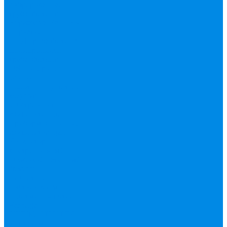
гофрированная
труба, фитинг
Нержавека VALTEK
Перчатки
ПНД Труба фитинг
Полипропилен
труба, фитинг
IPS
Полиропилен
эконом
Полотенцесушители
водяные,
электрические,
комплектующие
Приборы отопления,
комплектующие
Конвектор
внутрипольный
Резьбовой латунный
фитинг
Смесители
Счетчик воды
Сшитый полиэтилен
Varmega
ТЕПЛОСЧЕТЧИК
Унитазные