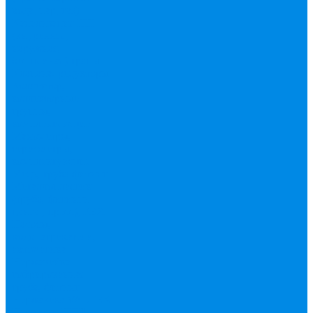
вода, пар, газ)
Канализация ПП
(внуренняя,
наружная,
бесшумная) трапы
Клапана, редукторы
Коллектор,
коллекторные
группы,
комплектующие
Манометры,
термометры,
комплектующие
Медь, труба фитинг
Металлопластик
(труба, фитинги
цанга , пресс), PEX
Насосы,
водонагреватели,
автоматика
Нержавейка
гофрированная
труба, фитинг
Нержавека VALTEK
Перчатки
ПНД