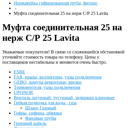
Нержавейка гофрированная труба, фитинг
-
Муфта соединительная 25 на нерж С/Р 25 Lavita
Муфта соединительная 25 на
нерж С/Р 25 Lavita
Уважаемые покупатели! В связи со сложившейся обстановкой
уточняйте стоимость товара по телефону. Цены у
поставщиков нестабильны и меняются очень быстро.
ESBЕ
FAR, краны, коллекторы, узлы подключения
GEBO, хомуты ремонтные, врезки
Tермовентеля, узлы подключения
UPONOR
Вентиль латунный, чугунный, задвижки клиновые
Гибкая подводка для воды , газа
Шланг Газовый
Гофры, сифоны, обвязки
Фановые трубы
Греющий кабель