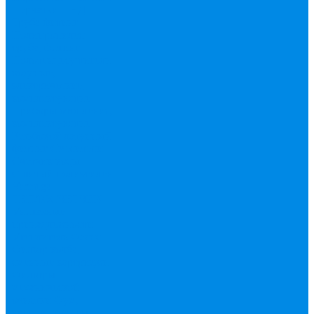
Перчатки
ПНД
Труба фитинг
Полипропилен
труба, фитинг
Полотенцесушители
водяные,
электрические,
комплектующие
Приборы отопления,
комплектующие
Резьбовой латунный
фитинг
Смесители
Счетчик воды
Сшитый полиэтилен
Varmega
ТЕПЛОСЧЕТЧИК
Унитазные
принадлежности
Утеплитель
Фаянс
Фильтр колба,
сменные картриджи
Фильтры
механической
очистки
Фум,
крепеж, хомуты,