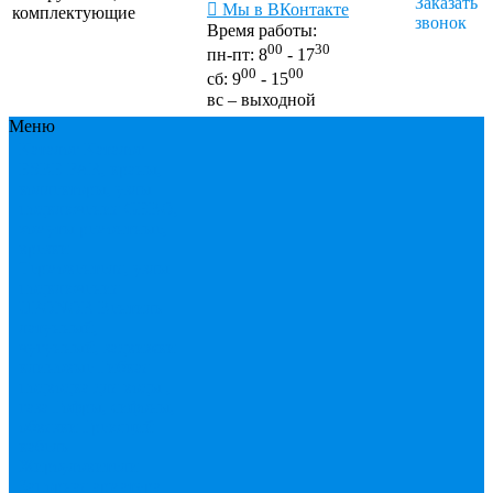
Заказать
Мы в ВКонтакте
комплектующие
звонок
Время работы:
00
30
пн-пт: 8
- 17
00
00
сб: 9
- 15
вс – выходной
Меню
Каталог
Каталог
ESBЕ
FAR, краны,
коллекторы, узлы
подключения
GEBO,
хомуты ремонтные,
врезки
Tермовентеля, узлы
подключения
UPONOR
Вентиль
латунный,
чугунный, задвижки
клиновые
Гибкая
подводка для воды ,
газа
Гофры, сифоны,
обвязки
Греющий
кабель
Жироуловители
Запорная арматура