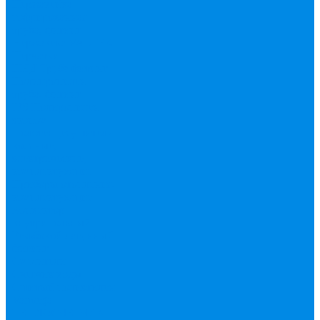
Нержавейка
гофрированная
труба, фитинг
Нержавека VALTEK
Перчатки
ПНД Труба фитинг
Полипропилен
труба, фитинг
IPS
Полиропилен
эконом
Полотенцесушители
водяные,
электрические,
комплектующие
Приборы отопления,
комплектующие
Конвектор
внутрипольный
Резьбовой латунный
фитинг
Смесители
Счетчик воды
Сшитый полиэтилен
Varmega
ТЕПЛОСЧЕТЧИК