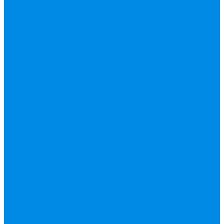
уплотнительные
материалы
Черный
фитинг, чугун, сталь
Шланги резиновые,
комплектующие
ESBЕ
FAR, краны,
коллекторы, узлы
подключения
GEBO, хомуты
ремонтные, врезки
Tермовентеля, узлы
подключения
UPONOR
Вентиль латунный,
чугунный, задвижки
клиновые
Гибкая подводка для
воды , газа
Шланг Газовый
Гофры, сифоны,
обвязки
Фановые трубы
Греющий кабель
Жироуловители