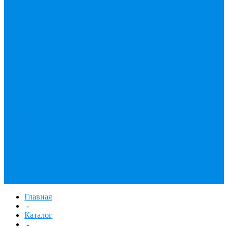
Унитазные
принадлежности
Утеплитель
Фаянс
Фильтр колба,
сменные картриджи
Фильтры
механической
очистки
Фильтр газовый
Фум, крепеж,
хомуты,
уплотнительные
материалы
Хомут Германия
Черный фитинг,
чугун, сталь
Труба стальная
Шланги резиновые,
комплектующие
Главная
-
Каталог
-