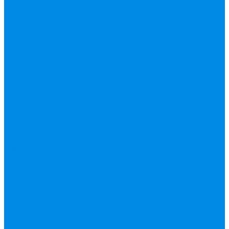
(соленоидный)
Редуктор давления
Коллектор,
коллекторные
группы,
комплектующие
Котлы, бойлера
Модуль быстрого
монтажа
Смесительные
клапана, автоматика
Манометры,
термометры,
комплектующие
Медь, труба фитинг
Металлопластик
(труба, фитинги
цанга , пресс), PEX
Valtek цанга
Инструмент Valtek,
REMS
Китай
Пресс
фитинг APE, Valtek
ФИТИНГ
АКСИАЛЬНЫЙ
(для ручного и