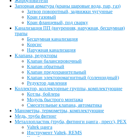
Жироуловители
Запорная арматура (краны шаровые вода, пар, газ)
Затвор поворотный, задвижки чугунные
Кран газовый
Кран фланцевый, под сварку
Канализация ПП (внуренняя, наружная, бесшумная)
трапы
Бесшумная канализация
Корсис
Наружная канализация
Клапана, редукторы
Клапан балансировочный
Клапан обратный
Клапан предохранительный
Клапан электоромагнитный (соленоидный)
Редуктор давления
Коллектор, коллекторные группы, комплектующие
Котлы, бойлера
Модуль быстрого монтажа
Смесительные клапана, автоматика
Манометры, термометры, комплектующие
Медь, труба фитинг
Металлопластик (труба, фитинги цанга , пресс), PEX
Valtek цанга
Инструмент Valtek, REMS