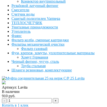
Конвектор внутрипольный
Резьбовой латунный фитинг
Смесители
Счетчик воды
Сшитый полиэтилен Varmega
ТЕПЛОСЧЕТЧИК
Унитазные принадлежности
Утеплитель
Фаянс
Фильтр колба, сменные картриджи
Фильтры механической очистки
Фильтр газовый
Фум, крепеж, хомуты, уплотнительные материалы
Хомут Германия
Черный фитинг, чугун, сталь
Труба стальная
Шланги резиновые, комплектующие
Артикул: Lavita
В наличии
910 руб.
-
+
Купить в 1 клик