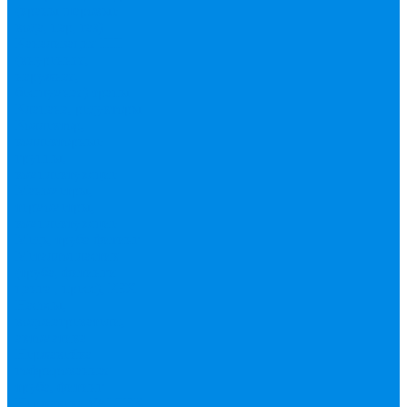
(краны шаровые
вода, пар, газ)
Канализация ПП
(внуренняя,
наружная,
бесшумная) трапы
Клапана, редукторы
Коллектор,
коллекторные
группы,
комплектующие
Манометры,
термометры,
комплектующие
Медь, труба фитинг
Металлопластик
(труба, фитинги
цанга , пресс), PEX
Насосы,
водонагреватели,
автоматика
Нержавейка
гофрированная
труба, фитинг
Нержавека VALTEK