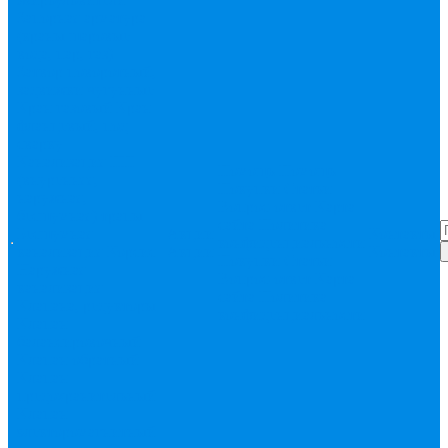
Запорная арматура
(краны шаровые
вода, пар, газ)
Затвор поворотный,
задвижки чугунные
Кран газовый
Кран
фланцевый, под
сварку
Канализация ПП
Помощь
Помощь
(внуренняя,
Покупки
Статьи
наружная,
Вопрос-ответ
Карта
бесшумная) трапы
сайта
Политика
Бесшумная
Акции
Контакты
конфиденциальности
канализация
Корсис
Акции
Контакты
Покупки
Статьи
Наружная
Вопрос-ответ
Карта
канализация
сайта
Политика
Клапана, редукторы
конфиденциальности
Клапан
балансировочный
Клапан обратный
Клапан
предохранительный
Клапан
электоромагнитный