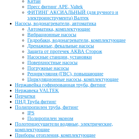
Китай
Пресс фитинг APE, Valtek
ФИТИНГ АКСИАЛЬНЫЙ (для ручного и
электроинструмента) Валтек
Насосы, водонагреватели, автоматика
Автоматика, комплектующие
Вибрационные насосы
Гидробаки, водонагреватели, комплектующие
Дренажные, фекальные насосы
Защита от протечек АКВА Сторож
Насосные станции, установки
Поверхностные насосы
Погружные насосы
Рециркуляция (ГВС), повышающие
Циркуляционные насосы, комплектующие
Нержавейка гофрированная труба, фитинг
Нержавека VALTEK
Перчатки
ПНД Труба фитинг
Полипропилен труба, фитинг
IPS
Полиропилен эконом
Полотенцесушители водяные, электрические,
комплектующие
Приборы отопления, комплектующие