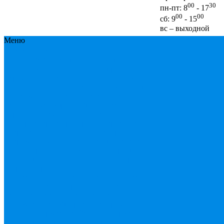
00
30
пн-пт: 8
- 17
00
00
сб: 9
- 15
вс – выходной
Меню
Каталог
Каталог
ESBЕ
FAR, краны, коллекторы, узлы
подключения
GEBO, хомуты ремонтные,
врезки
Tермовентеля, узлы подключения
UPONOR
Вентиль латунный, чугунный,
задвижки клиновые
Гибкая подводка для
воды , газа
Гофры, сифоны, обвязки
Греющий кабель
Жироуловители
Запорная арматура (краны шаровые вода,
пар, газ)
Канализация ПП (внуренняя,
наружная, бесшумная) трапы
Клапана,
редукторы
Коллектор, коллекторные
группы, комплектующие
Манометры,
термометры, комплектующие
Медь,
труба фитинг
Металлопластик (труба,
фитинги цанга , пресс), PEX
Насосы,
водонагреватели, автоматика
Нержавейка гофрированная труба,
фитинг
Нержавека VALTEK
Перчатки
ПНД Труба фитинг
Полипропилен