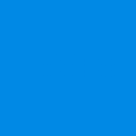
Помощь
Помощь
Покупки
Статьи
Вопрос-ответ
Карта
сайта
Политика конфиденциальности
Ко
Покупки
Статьи
Вопрос-ответ
Карта
сайта
Политика конфиденциальности