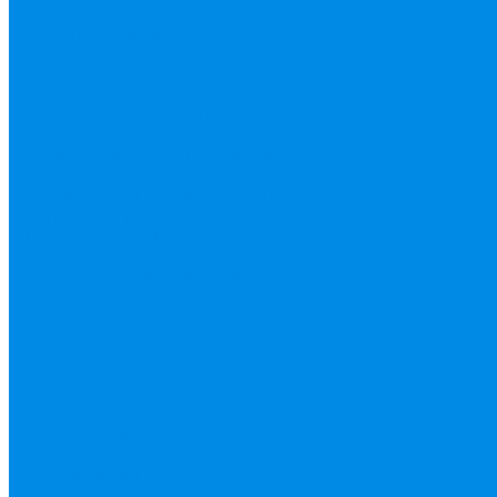
труба, фитинг
Полотенцесушители
водяные, электрические, комплектующие
Приборы отопления, комплектующие
Резьбовой латунный фитинг
Смесители
Счетчик воды
Сшитый полиэтилен
Varmega
ТЕПЛОСЧЕТЧИК
Унитазные
принадлежности
Утеплитель
Фаянс
Фильтр колба, сменные картриджи
Фильтры механической очистки
Фум,
крепеж, хомуты, уплотнительные
материалы
Черный фитинг, чугун, сталь
Шланги резиновые, комплектующие
ESBЕ
FAR, краны, коллекторы, узлы
подключения
GEBO, хомуты ремонтные, врезки
Tермовентеля, узлы подключения
UPONOR
Вентиль латунный, чугунный, задвижки
клиновые
Гибкая подводка для воды , газа
Шланг Газовый
Гофры, сифоны, обвязки
Фановые трубы
Греющий кабель