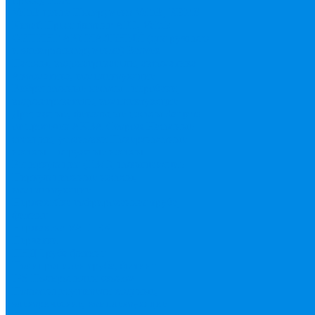
Valtek цанга
Инструмент Valtek, REMS
Китай
Пресс фитинг APE, Valtek
ФИТИНГ АКСИАЛЬНЫЙ (для ручного
и электроинструмента) Валтек
Насосы, водонагреватели, автоматика
Автоматика, комплектующие
Вибрационные насосы
Гидробаки,
водонагреватели, комплектующие
Дренажные, фекальные насосы
Защита
от протечек АКВА Сторож
Насосные
станции, установки
Поверхностные
насосы
Погружные насосы
Рециркуляция (ГВС), повышающие
Циркуляционные насосы,
комплектующие
Нержавейка гофрированная труба,
фитинг
Нержавека VALTEK
Перчатки
ПНД Труба фитинг
Полипропилен труба, фитинг
IPS
Полиропилен эконом
Полотенцесушители водяные,
электрические, комплектующие