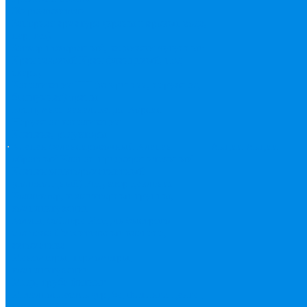
Жироуловители
Запорная арматура (краны шаровые вода,
пар, газ)
Затвор поворотный, задвижки чугунные
Кран газовый
Кран фланцевый, под
сварку
Канализация ПП (внуренняя, наружная,
бесшумная) трапы
Бесшумная канализация
Корсис
Наружная канализация
Клапана, редукторы
Клапан балансировочный
Клапан
Акции
Акции
обратный
Клапан предохранительный
Клапан электоромагнитный
(соленоидный)
Редуктор давления
Коллектор, коллекторные группы,
комплектующие
Котлы, бойлера
Модуль быстрого
монтажа
Смесительные клапана,
автоматика
Манометры, термометры,
комплектующие
Медь, труба фитинг
Металлопластик (труба, фитинги цанга ,
пресс), PEX