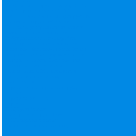
Valtek цанга
Инструмент Valtek, REMS
Китай
Пресс фитинг APE, Valtek
ФИТИНГ АКСИАЛЬНЫЙ (для ручного
и электроинструмента) Валтек
Насосы, водонагреватели, автоматика
Автоматика, комплектующие
Вибрационные насосы
Гидробаки,
водонагреватели, комплектующие
Дренажные, фекальные насосы
Защита
от протечек АКВА Сторож
Насосные
станции, установки
Поверхностные
насосы
Погружные насосы
Рециркуляция (ГВС), повышающие
Циркуляционные насосы,
комплектующие
Нержавейка гофрированная труба,
фитинг
Нержавека VALTEK
Перчатки
ПНД Труба фитинг
Полипропилен труба, фитинг
IPS
Полиропилен эконом
Полотенцесушители водяные,
электрические, комплектующие