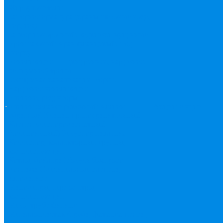
Жироуловители
Запорная арматура (краны шаровые вода,
пар, газ)
Затвор поворотный, задвижки чугунные
Кран газовый
Кран фланцевый, под
сварку
Канализация ПП (внуренняя, наружная,
бесшумная) трапы
Бесшумная канализация
Корсис
Наружная канализация
Клапана, редукторы
Клапан балансировочный
Клапан
Акции
Акции
обратный
Клапан предохранительный
Клапан электоромагнитный
(соленоидный)
Редуктор давления
Коллектор, коллекторные группы,
комплектующие
Котлы, бойлера
Модуль быстрого
монтажа
Смесительные клапана,
автоматика
Манометры, термометры,
комплектующие
Медь, труба фитинг
Металлопластик (труба, фитинги цанга ,
пресс), PEX