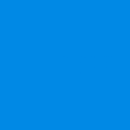
Помощь
Помощь
Покупки
Статьи
Вопрос-ответ
Карта
сайта
Политика конфиденциальности
Ко
Покупки
Статьи
Вопрос-ответ
Карта
сайта
Политика конфиденциальности