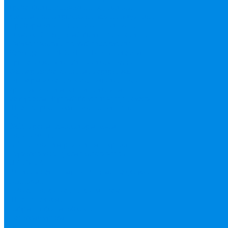
труба, фитинг
Полотенцесушители
водяные, электрические, комплектующие
Приборы отопления, комплектующие
Резьбовой латунный фитинг
Смесители
Счетчик воды
Сшитый полиэтилен
Varmega
ТЕПЛОСЧЕТЧИК
Унитазные
принадлежности
Утеплитель
Фаянс
Фильтр колба, сменные картриджи
Фильтры механической очистки
Фум,
крепеж, хомуты, уплотнительные
материалы
Черный фитинг, чугун, сталь
Шланги резиновые, комплектующие
ESBЕ
FAR, краны, коллекторы, узлы
подключения
GEBO, хомуты ремонтные, врезки
Tермовентеля, узлы подключения
UPONOR
Вентиль латунный, чугунный, задвижки
клиновые
Гибкая подводка для воды , газа
Шланг Газовый
Гофры, сифоны, обвязки
Фановые трубы
Греющий кабель