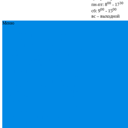
00
30
пн-пт: 8
- 17
00
00
сб: 9
- 15
вс – выходной
Меню
Каталог
Каталог
ESBЕ
FAR, краны, коллекторы, узлы
подключения
GEBO, хомуты ремонтные,
врезки
Tермовентеля, узлы подключения
UPONOR
Вентиль латунный, чугунный,
задвижки клиновые
Гибкая подводка для
воды , газа
Гофры, сифоны, обвязки
Греющий кабель
Жироуловители
Запорная арматура (краны шаровые вода,
пар, газ)
Канализация ПП (внуренняя,
наружная, бесшумная) трапы
Клапана,
редукторы
Коллектор, коллекторные
группы, комплектующие
Манометры,
термометры, комплектующие
Медь,
труба фитинг
Металлопластик (труба,
фитинги цанга , пресс), PEX
Насосы,
водонагреватели, автоматика
Нержавейка гофрированная труба,
фитинг
Нержавека VALTEK
Перчатки
ПНД Труба фитинг
Полипропилен