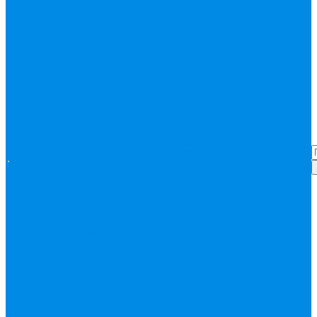
Запорная арматура
(краны шаровые
вода, пар, газ)
Затвор поворотный,
задвижки чугунные
Кран газовый
Кран
фланцевый, под
сварку
Канализация ПП
Помощь
Помощь
(внуренняя,
Покупки
Статьи
наружная,
Вопрос-ответ
Карта
бесшумная) трапы
сайта
Политика
Бесшумная
Акции
Контакты
конфиденциальности
канализация
Корсис
Акции
Контакты
Покупки
Статьи
Наружная
Вопрос-ответ
Карта
канализация
сайта
Политика
Клапана, редукторы
конфиденциальности
Клапан
балансировочный
Клапан обратный
Клапан
предохранительный
Клапан
электоромагнитный
(соленоидный)