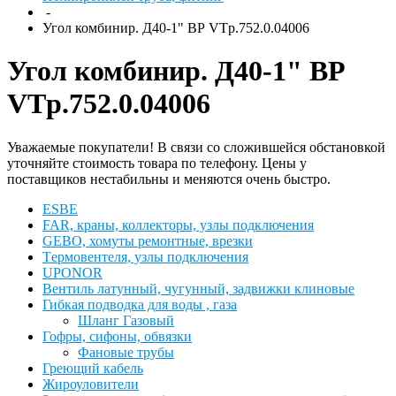
-
Угол комбинир. Д40-1" ВР VTp.752.0.04006
Угол комбинир. Д40-1" ВР
VTp.752.0.04006
Уважаемые покупатели! В связи со сложившейся обстановкой
уточняйте стоимость товара по телефону. Цены у
поставщиков нестабильны и меняются очень быстро.
ESBЕ
FAR, краны, коллекторы, узлы подключения
GEBO, хомуты ремонтные, врезки
Tермовентеля, узлы подключения
UPONOR
Вентиль латунный, чугунный, задвижки клиновые
Гибкая подводка для воды , газа
Шланг Газовый
Гофры, сифоны, обвязки
Фановые трубы
Греющий кабель
Жироуловители