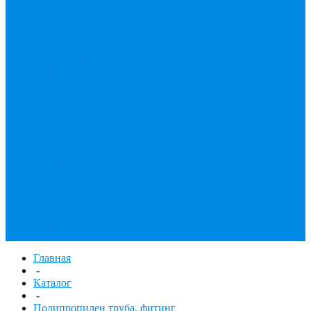
принадлежности
Утеплитель
Фаянс
Фильтр колба,
сменные картриджи
Фильтры
механической
очистки
Фильтр газовый
Фум, крепеж,
хомуты,
уплотнительные
материалы
Хомут Германия
Черный фитинг,
чугун, сталь
Труба стальная
Шланги резиновые,
комплектующие
Главная
-
Каталог
-
Полипропилен труба, фитинг