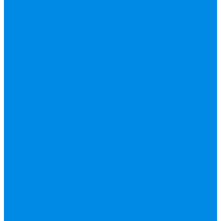
вода, пар, газ)
Канализация ПП
(внуренняя,
наружная,
бесшумная) трапы
Клапана, редукторы
Коллектор,
коллекторные
группы,
комплектующие
Манометры,
термометры,
комплектующие
Медь, труба фитинг
Металлопластик
(труба, фитинги
цанга , пресс), PEX
Насосы,
водонагреватели,
автоматика
Нержавейка
гофрированная
труба, фитинг
Нержавека VALTEK
Перчатки
ПНД