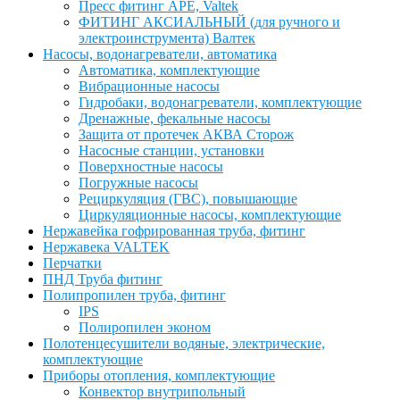
Пресс фитинг APE, Valtek
ФИТИНГ АКСИАЛЬНЫЙ (для ручного и
электроинструмента) Валтек
Насосы, водонагреватели, автоматика
Автоматика, комплектующие
Вибрационные насосы
Гидробаки, водонагреватели, комплектующие
Дренажные, фекальные насосы
Защита от протечек АКВА Сторож
Насосные станции, установки
Поверхностные насосы
Погружные насосы
Рециркуляция (ГВС), повышающие
Циркуляционные насосы, комплектующие
Нержавейка гофрированная труба, фитинг
Нержавека VALTEK
Перчатки
ПНД Труба фитинг
Полипропилен труба, фитинг
IPS
Полиропилен эконом
Полотенцесушители водяные, электрические,
комплектующие
Приборы отопления, комплектующие
Конвектор внутрипольный