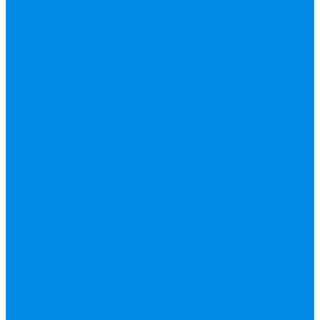
Валтек
Насосы,
водонагреватели,
автоматика
Автоматика,
комплектующие
Вибрационные
насосы
Гидробаки,
водонагреватели,
комплектующие
Дренажные,
фекальные насосы
Защита от протечек
АКВА Сторож
Насосные станции,
установки
Поверхностные
насосы
Погружные
насосы
Рециркуляция (ГВС),
повышающие
Циркуляционные
насосы,
комплектующие
Нержавейка