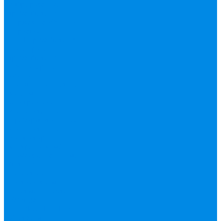
гофрированная
труба, фитинг
Нержавека VALTEK
Перчатки
ПНД Труба фитинг
Полипропилен
труба, фитинг
IPS
Полиропилен
эконом
Полотенцесушители
водяные,
электрические,
комплектующие
Приборы отопления,
комплектующие
Конвектор
внутрипольный
Резьбовой латунный
фитинг
Смесители
Счетчик воды
Сшитый полиэтилен
Varmega
ТЕПЛОСЧЕТЧИК
Унитазные