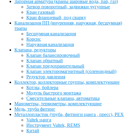
Запорная арматура (краны шаровые вода, пар, газ)
Затвор поворотный, задвижки чугунные
Кран газовый
Кран фланцевый, под сварку
Канализация ПП (внуренняя, наружная, бесшумная)
трапы
Бесшумная канализация
Корсис
Наружная канализация
Клапана, редукторы
Клапан балансировочный
Клапан обратный
Клапан предохранительный
Клапан электоромагнитный (соленоидный)
Редуктор давления
Коллектор, коллекторные группы, комплектующие
Котлы, бойлера
Модуль быстрого монтажа
Смесительные клапана, автоматика
Манометры, термометры, комплектующие
Медь, труба фитинг
Металлопластик (труба, фитинги цанга , пресс), PEX
Valtek цанга
Инструмент Valtek, REMS
Китай