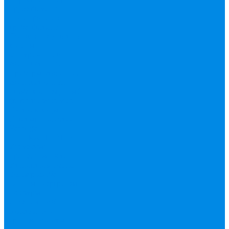
Труба фитинг
Полипропилен
труба, фитинг
Полотенцесушители
водяные,
электрические,
комплектующие
Приборы отопления,
комплектующие
Резьбовой латунный
фитинг
Смесители
Счетчик воды
Сшитый полиэтилен
Varmega
ТЕПЛОСЧЕТЧИК
Унитазные
принадлежности
Утеплитель
Фаянс
Фильтр колба,
сменные картриджи
Фильтры
механической
очистки
Фум,
крепеж, хомуты,