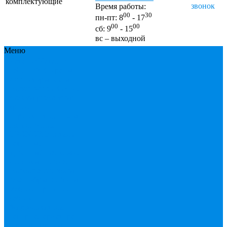
комплектующие
звонок
Время работы:
00
30
пн-пт: 8
- 17
00
00
сб: 9
- 15
вс – выходной
Меню
Каталог
Каталог
ESBЕ
FAR, краны,
коллекторы, узлы
подключения
GEBO,
хомуты ремонтные,
врезки
Tермовентеля, узлы
подключения
UPONOR
Вентиль
латунный,
чугунный, задвижки
клиновые
Гибкая
подводка для воды ,
газа
Гофры, сифоны,
обвязки
Греющий
кабель
Жироуловители
Запорная арматура
(краны шаровые