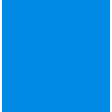
Редуктор давления
Коллектор,
коллекторные
группы,
комплектующие
Котлы, бойлера
Модуль быстрого
монтажа
Смесительные
клапана, автоматика
Манометры,
термометры,
комплектующие
Медь, труба фитинг
Металлопластик
(труба, фитинги
цанга , пресс), PEX
Valtek цанга
Инструмент Valtek,
REMS
Китай
Пресс
фитинг APE, Valtek
ФИТИНГ
АКСИАЛЬНЫЙ
(для ручного и
электроинструмента)