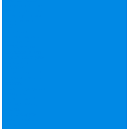
уплотнительные
материалы
Черный
фитинг, чугун, сталь
Шланги резиновые,
комплектующие
ESBЕ
FAR, краны,
коллекторы, узлы
подключения
GEBO, хомуты
ремонтные, врезки
Tермовентеля, узлы
подключения
UPONOR
Вентиль латунный,
чугунный, задвижки
клиновые
Гибкая подводка для
воды , газа
Шланг Газовый
Гофры, сифоны,
обвязки
Фановые трубы
Греющий кабель
Жироуловители