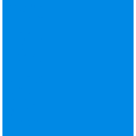
уплотнительные
материалы
Черный
фитинг, чугун, сталь
Шланги резиновые,
комплектующие
ESBЕ
FAR, краны,
коллекторы, узлы
подключения
GEBO, хомуты
ремонтные, врезки
Tермовентеля, узлы
подключения
UPONOR
Вентиль латунный,
чугунный, задвижки
клиновые
Гибкая подводка для
воды , газа
Шланг Газовый
Гофры, сифоны,
обвязки
Фановые трубы
Греющий кабель
Жироуловители