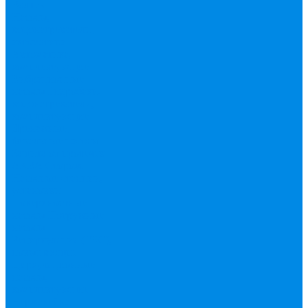
Валтек
Насосы,
водонагреватели,
автоматика
Автоматика,
комплектующие
Вибрационные
насосы
Гидробаки,
водонагреватели,
комплектующие
Дренажные,
фекальные насосы
Защита от протечек
АКВА Сторож
Насосные станции,
установки
Поверхностные
насосы
Погружные
насосы
Рециркуляция (ГВС),
повышающие
Циркуляционные
насосы,
комплектующие
Нержавейка