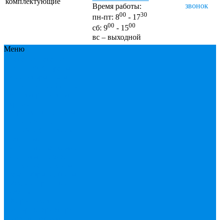
комплектующие
звонок
Время работы:
00
30
пн-пт: 8
- 17
00
00
сб: 9
- 15
вс – выходной
Меню
Каталог
Каталог
ESBЕ
FAR, краны,
коллекторы, узлы
подключения
GEBO,
хомуты ремонтные,
врезки
Tермовентеля, узлы
подключения
UPONOR
Вентиль
латунный,
чугунный, задвижки
клиновые
Гибкая
подводка для воды ,
газа
Гофры, сифоны,
обвязки
Греющий
кабель
Жироуловители
Запорная арматура
(краны шаровые