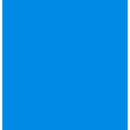
Труба фитинг
Полипропилен
труба, фитинг
Полотенцесушители
водяные,
электрические,
комплектующие
Приборы отопления,
комплектующие
Резьбовой латунный
фитинг
Смесители
Счетчик воды
Сшитый полиэтилен
Varmega
ТЕПЛОСЧЕТЧИК
Унитазные
принадлежности
Утеплитель
Фаянс
Фильтр колба,
сменные картриджи
Фильтры
механической
очистки
Фум,
крепеж, хомуты,