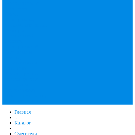
принадлежности
Утеплитель
Фаянс
Фильтр колба,
сменные картриджи
Фильтры
механической
очистки
Фильтр газовый
Фум, крепеж,
хомуты,
уплотнительные
материалы
Хомут Германия
Черный фитинг,
чугун, сталь
Труба стальная
Шланги резиновые,
комплектующие
Главная
-
Каталог
-
Смесители