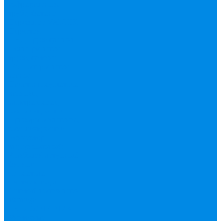
гофрированная
труба, фитинг
Нержавека VALTEK
Перчатки
ПНД Труба фитинг
Полипропилен
труба, фитинг
IPS
Полиропилен
эконом
Полотенцесушители
водяные,
электрические,
комплектующие
Приборы отопления,
комплектующие
Конвектор
внутрипольный
Резьбовой латунный
фитинг
Смесители
Счетчик воды
Сшитый полиэтилен
Varmega
ТЕПЛОСЧЕТЧИК
Унитазные