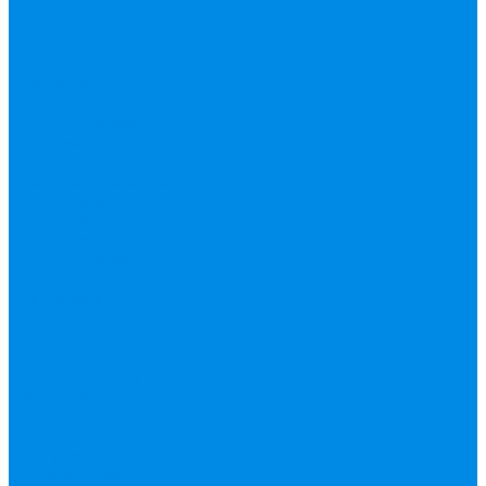
Редуктор давления
Коллектор,
коллекторные
группы,
комплектующие
Котлы, бойлера
Модуль быстрого
монтажа
Смесительные
клапана, автоматика
Манометры,
термометры,
комплектующие
Медь, труба фитинг
Металлопластик
(труба, фитинги
цанга , пресс), PEX
Valtek цанга
Инструмент Valtek,
REMS
Китай
Пресс
фитинг APE, Valtek
ФИТИНГ
АКСИАЛЬНЫЙ
(для ручного и
электроинструмента)