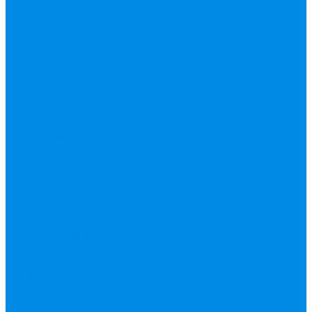
вода, пар, газ)
Канализация ПП
(внуренняя,
наружная,
бесшумная) трапы
Клапана, редукторы
Коллектор,
коллекторные
группы,
комплектующие
Манометры,
термометры,
комплектующие
Медь, труба фитинг
Металлопластик
(труба, фитинги
цанга , пресс), PEX
Насосы,
водонагреватели,
автоматика
Нержавейка
гофрированная
труба, фитинг
Нержавека VALTEK
Перчатки
ПНД