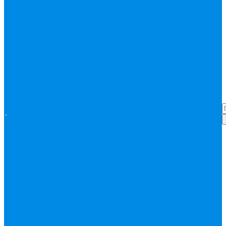
Запорная арматура
(краны шаровые
вода, пар, газ)
Затвор поворотный,
задвижки чугунные
Кран газовый
Кран
фланцевый, под
сварку
Канализация ПП
Помощь
Помощь
(внуренняя,
Покупки
Статьи
наружная,
Вопрос-ответ
Карта
бесшумная) трапы
сайта
Политика
Бесшумная
Акции
Контакты
конфиденциальности
канализация
Корсис
Акции
Контакты
Покупки
Статьи
Наружная
Вопрос-ответ
Карта
канализация
сайта
Политика
Клапана, редукторы
конфиденциальности
Клапан
балансировочный
Клапан обратный
Клапан
предохранительный
Клапан
электоромагнитный
(соленоидный)