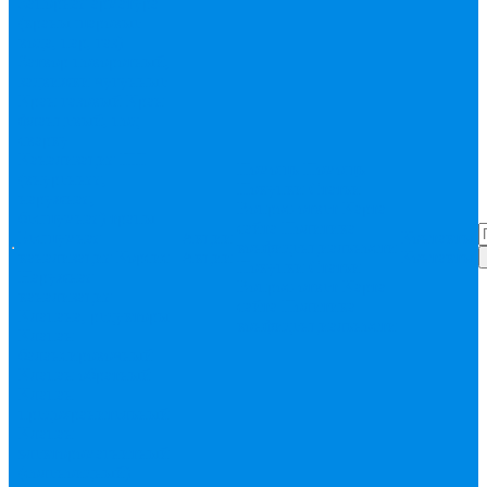
Запорная арматура
(краны шаровые
вода, пар, газ)
Затвор поворотный,
задвижки чугунные
Кран газовый
Кран
фланцевый, под
сварку
Канализация ПП
Помощь
Помощь
(внуренняя,
Покупки
Статьи
наружная,
Вопрос-ответ
Карта
бесшумная) трапы
сайта
Политика
Бесшумная
Акции
Контакты
конфиденциальности
канализация
Корсис
Акции
Контакты
Покупки
Статьи
Наружная
Вопрос-ответ
Карта
канализация
сайта
Политика
Клапана, редукторы
конфиденциальности
Клапан
балансировочный
Клапан обратный
Клапан
предохранительный
Клапан
электоромагнитный
(соленоидный)