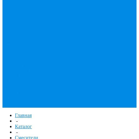
принадлежности
Утеплитель
Фаянс
Фильтр колба,
сменные картриджи
Фильтры
механической
очистки
Фильтр газовый
Фум, крепеж,
хомуты,
уплотнительные
материалы
Хомут Германия
Черный фитинг,
чугун, сталь
Труба стальная
Шланги резиновые,
комплектующие
Главная
-
Каталог
-
Смесители