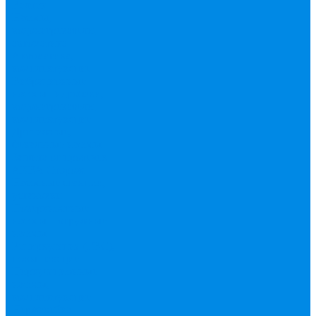
Валтек
Насосы,
водонагреватели,
автоматика
Автоматика,
комплектующие
Вибрационные
насосы
Гидробаки,
водонагреватели,
комплектующие
Дренажные,
фекальные насосы
Защита от протечек
АКВА Сторож
Насосные станции,
установки
Поверхностные
насосы
Погружные
насосы
Рециркуляция (ГВС),
повышающие
Циркуляционные
насосы,
комплектующие
Нержавейка