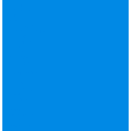
вода, пар, газ)
Канализация ПП
(внуренняя,
наружная,
бесшумная) трапы
Клапана, редукторы
Коллектор,
коллекторные
группы,
комплектующие
Манометры,
термометры,
комплектующие
Медь, труба фитинг
Металлопластик
(труба, фитинги
цанга , пресс), PEX
Насосы,
водонагреватели,
автоматика
Нержавейка
гофрированная
труба, фитинг
Нержавека VALTEK
Перчатки
ПНД