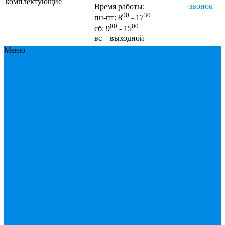
комплектующие
звонок
Время работы:
00
30
пн-пт: 8
- 17
00
00
сб: 9
- 15
вс – выходной
Меню
Каталог
Каталог
ESBЕ
FAR, краны,
коллекторы, узлы
подключения
GEBO,
хомуты ремонтные,
врезки
Tермовентеля, узлы
подключения
UPONOR
Вентиль
латунный,
чугунный, задвижки
клиновые
Гибкая
подводка для воды ,
газа
Гофры, сифоны,
обвязки
Греющий
кабель
Жироуловители
Запорная арматура
(краны шаровые