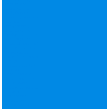
Труба фитинг
Полипропилен
труба, фитинг
Полотенцесушители
водяные,
электрические,
комплектующие
Приборы отопления,
комплектующие
Резьбовой латунный
фитинг
Смесители
Счетчик воды
Сшитый полиэтилен
Varmega
ТЕПЛОСЧЕТЧИК
Унитазные
принадлежности
Утеплитель
Фаянс
Фильтр колба,
сменные картриджи
Фильтры
механической
очистки
Фум,
крепеж, хомуты,