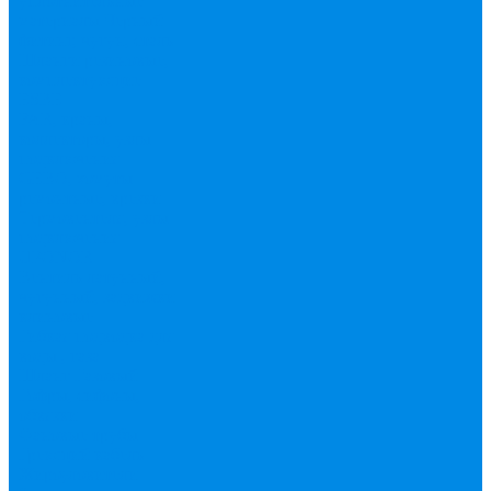
уплотнительные
материалы
Черный
фитинг, чугун, сталь
Шланги резиновые,
комплектующие
ESBЕ
FAR, краны,
коллекторы, узлы
подключения
GEBO, хомуты
ремонтные, врезки
Tермовентеля, узлы
подключения
UPONOR
Вентиль латунный,
чугунный, задвижки
клиновые
Гибкая подводка для
воды , газа
Шланг Газовый
Гофры, сифоны,
обвязки
Фановые трубы
Греющий кабель
Жироуловители