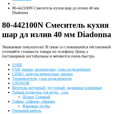
-
80-442100N Смеситель кухня шар дл излив 40 мм
Diadonna
80-442100N Смеситель кухня
шар дл излив 40 мм Diadonna
Уважаемые покупатели! В связи со сложившейся обстановкой
уточняйте стоимость товара по телефону. Цены у
поставщиков нестабильны и меняются очень быстро.
ESBЕ
FAR, краны, коллекторы, узлы подключения
GEBO, хомуты ремонтные, врезки
Tермовентеля, узлы подключения
UPONOR
Вентиль латунный, чугунный, задвижки клиновые
Гибкая подводка для воды , газа
Шланг Газовый
Гофры, сифоны, обвязки
Фановые трубы
Греющий кабель