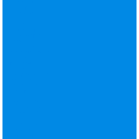
Редуктор давления
Коллектор,
коллекторные
группы,
комплектующие
Котлы, бойлера
Модуль быстрого
монтажа
Смесительные
клапана, автоматика
Манометры,
термометры,
комплектующие
Медь, труба фитинг
Металлопластик
(труба, фитинги
цанга , пресс), PEX
Valtek цанга
Инструмент Valtek,
REMS
Китай
Пресс
фитинг APE, Valtek
ФИТИНГ
АКСИАЛЬНЫЙ
(для ручного и
электроинструмента)