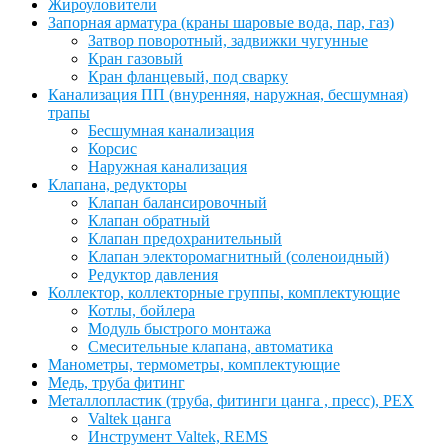
Жироуловители
Запорная арматура (краны шаровые вода, пар, газ)
Затвор поворотный, задвижки чугунные
Кран газовый
Кран фланцевый, под сварку
Канализация ПП (внуренняя, наружная, бесшумная)
трапы
Бесшумная канализация
Корсис
Наружная канализация
Клапана, редукторы
Клапан балансировочный
Клапан обратный
Клапан предохранительный
Клапан электоромагнитный (соленоидный)
Редуктор давления
Коллектор, коллекторные группы, комплектующие
Котлы, бойлера
Модуль быстрого монтажа
Смесительные клапана, автоматика
Манометры, термометры, комплектующие
Медь, труба фитинг
Металлопластик (труба, фитинги цанга , пресс), PEX
Valtek цанга
Инструмент Valtek, REMS