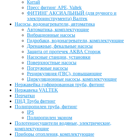
Китай
Пресс фитинг APE, Valtek
ФИТИНГ АКСИАЛЬНЫЙ (для ручного и
электроинструмента) Валтек
Насосы, водонагреватели, автоматика
Автоматика, комплектующие
Вибрационные насосы
Гидробаки, водонагреватели, комплектующие
Дренажные, фекальные насосы
Защита от протечек АКВА Сторож
Насосные станции, установки
Поверхностные насосы
Погружные насосы
Рециркуляция (ГВС), повышающие
Циркуляционные насосы, комплектующие
Нержавейка гофрированная труба, фитинг
Нержавека VALTEK
Перчатки
ПНД Труба фитинг
Полипропилен труба, фитинг
IPS
Полиропилен эконом
Полотенцесушители водяные, электрические,
комплектующие
Приборы отопления, комплектующие