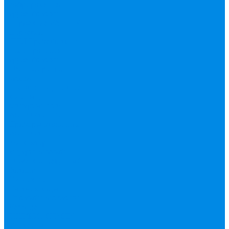
гофрированная
труба, фитинг
Нержавека VALTEK
Перчатки
ПНД Труба фитинг
Полипропилен
труба, фитинг
IPS
Полиропилен
эконом
Полотенцесушители
водяные,
электрические,
комплектующие
Приборы отопления,
комплектующие
Конвектор
внутрипольный
Резьбовой латунный
фитинг
Смесители
Счетчик воды
Сшитый полиэтилен
Varmega
ТЕПЛОСЧЕТЧИК
Унитазные