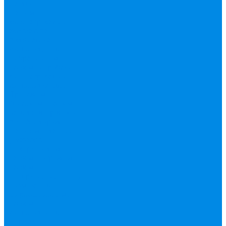
Валтек
Насосы,
водонагреватели,
автоматика
Автоматика,
комплектующие
Вибрационные
насосы
Гидробаки,
водонагреватели,
комплектующие
Дренажные,
фекальные насосы
Защита от протечек
АКВА Сторож
Насосные станции,
установки
Поверхностные
насосы
Погружные
насосы
Рециркуляция (ГВС),
повышающие
Циркуляционные
насосы,
комплектующие
Нержавейка