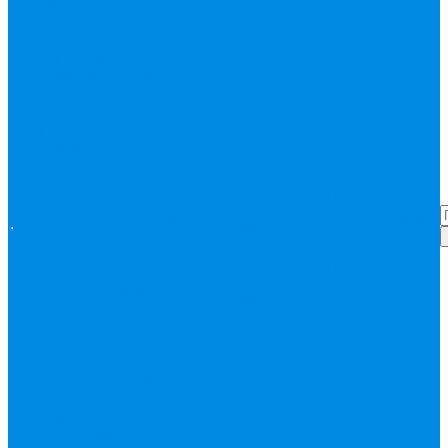
Запорная арматура
(краны шаровые
вода, пар, газ)
Затвор поворотный,
задвижки чугунные
Кран газовый
Кран
фланцевый, под
сварку
Канализация ПП
Помощь
Помощь
(внуренняя,
Покупки
Статьи
наружная,
Вопрос-ответ
Карта
бесшумная) трапы
сайта
Политика
Бесшумная
Акции
Контакты
конфиденциальности
канализация
Корсис
Акции
Контакты
Покупки
Статьи
Наружная
Вопрос-ответ
Карта
канализация
сайта
Политика
Клапана, редукторы
конфиденциальности
Клапан
балансировочный
Клапан обратный
Клапан
предохранительный
Клапан
электоромагнитный
(соленоидный)