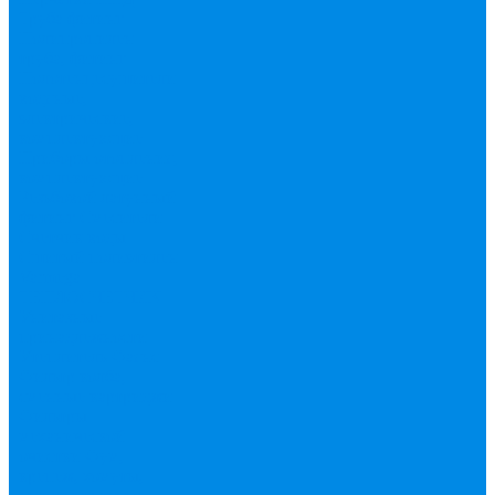
Труба фитинг
Полипропилен
труба, фитинг
Полотенцесушители
водяные,
электрические,
комплектующие
Приборы отопления,
комплектующие
Резьбовой латунный
фитинг
Смесители
Счетчик воды
Сшитый полиэтилен
Varmega
ТЕПЛОСЧЕТЧИК
Унитазные
принадлежности
Утеплитель
Фаянс
Фильтр колба,
сменные картриджи
Фильтры
механической
очистки
Фум,
крепеж, хомуты,