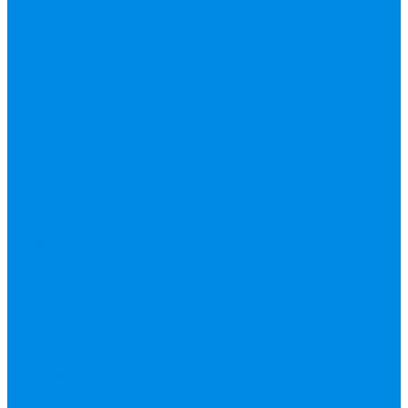
вода, пар, газ)
Канализация ПП
(внуренняя,
наружная,
бесшумная) трапы
Клапана, редукторы
Коллектор,
коллекторные
группы,
комплектующие
Манометры,
термометры,
комплектующие
Медь, труба фитинг
Металлопластик
(труба, фитинги
цанга , пресс), PEX
Насосы,
водонагреватели,
автоматика
Нержавейка
гофрированная
труба, фитинг
Нержавека VALTEK
Перчатки
ПНД