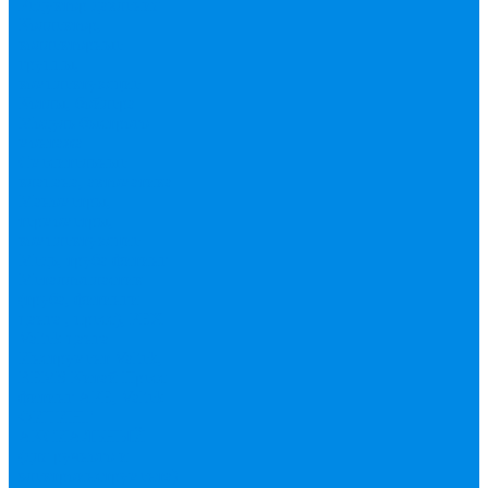
Редуктор давления
Коллектор,
коллекторные
группы,
комплектующие
Котлы, бойлера
Модуль быстрого
монтажа
Смесительные
клапана, автоматика
Манометры,
термометры,
комплектующие
Медь, труба фитинг
Металлопластик
(труба, фитинги
цанга , пресс), PEX
Valtek цанга
Инструмент Valtek,
REMS
Китай
Пресс
фитинг APE, Valtek
ФИТИНГ
АКСИАЛЬНЫЙ
(для ручного и
электроинструмента)