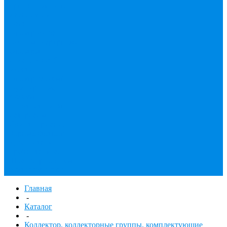
принадлежности
Утеплитель
Фаянс
Фильтр колба,
сменные картриджи
Фильтры
механической
очистки
Фильтр газовый
Фум, крепеж,
хомуты,
уплотнительные
материалы
Хомут Германия
Черный фитинг,
чугун, сталь
Труба стальная
Шланги резиновые,
комплектующие
Главная
-
Каталог
-
Коллектор, коллекторные группы, комплектующие