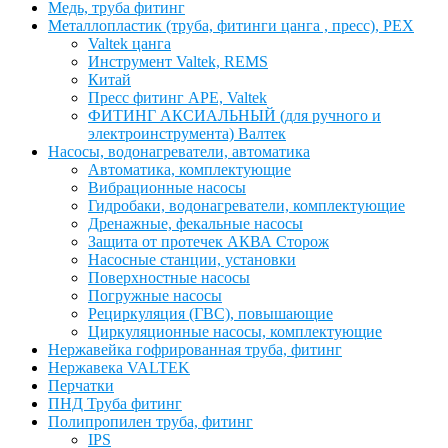
Медь, труба фитинг
Металлопластик (труба, фитинги цанга , пресс), PEX
Valtek цанга
Инструмент Valtek, REMS
Китай
Пресс фитинг APE, Valtek
ФИТИНГ АКСИАЛЬНЫЙ (для ручного и
электроинструмента) Валтек
Насосы, водонагреватели, автоматика
Автоматика, комплектующие
Вибрационные насосы
Гидробаки, водонагреватели, комплектующие
Дренажные, фекальные насосы
Защита от протечек АКВА Сторож
Насосные станции, установки
Поверхностные насосы
Погружные насосы
Рециркуляция (ГВС), повышающие
Циркуляционные насосы, комплектующие
Нержавейка гофрированная труба, фитинг
Нержавека VALTEK
Перчатки
ПНД Труба фитинг
Полипропилен труба, фитинг
IPS