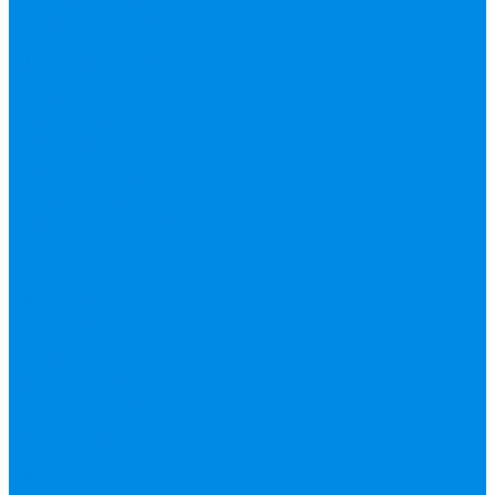
уплотнительные
материалы
Черный
фитинг, чугун, сталь
Шланги резиновые,
комплектующие
ESBЕ
FAR, краны,
коллекторы, узлы
подключения
GEBO, хомуты
ремонтные, врезки
Tермовентеля, узлы
подключения
UPONOR
Вентиль латунный,
чугунный, задвижки
клиновые
Гибкая подводка для
воды , газа
Шланг Газовый
Гофры, сифоны,
обвязки
Фановые трубы
Греющий кабель
Жироуловители