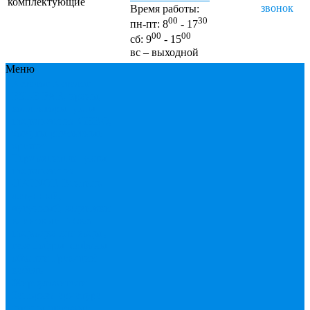
комплектующие
звонок
Время работы:
00
30
пн-пт: 8
- 17
00
00
сб: 9
- 15
вс – выходной
Меню
Каталог
Каталог
ESBЕ
FAR, краны,
коллекторы, узлы
подключения
GEBO,
хомуты ремонтные,
врезки
Tермовентеля, узлы
подключения
UPONOR
Вентиль
латунный,
чугунный, задвижки
клиновые
Гибкая
подводка для воды ,
газа
Гофры, сифоны,
обвязки
Греющий
кабель
Жироуловители
Запорная арматура
(краны шаровые