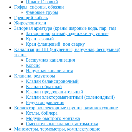
Шланг Газовый
Гофры, сифоны, обвязки
Фановые трубы
Греющий кабель
Жироуловители
Запорная арматура (краны шаровые вода, пар, газ)
Затвор поворотный, задвижки чугунные
Кран газовый
Кран фланцевый, под сварку
Канализация ПП (внуренняя, наружная, бесшумная)
трапы
Бесшумная канализация
Корсис
Наружная канализация
Клапана, редукторы
Клапан балансировочный
Клапан обратный
Клапан предохранительный
Клапан электоромагнитный (соленоидный)
Редуктор давления
Коллектор, коллекторные группы, комплектующие
Котлы, бойлера
Модуль быстрого монтажа
Смесительные клапана, автоматика
Манометры, термометры, комплектующие