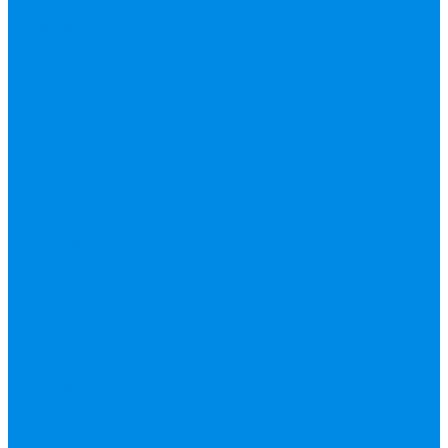
гофрированная
труба, фитинг
Нержавека VALTEK
Перчатки
ПНД Труба фитинг
Полипропилен
труба, фитинг
IPS
Полиропилен
эконом
Полотенцесушители
водяные,
электрические,
комплектующие
Приборы отопления,
комплектующие
Конвектор
внутрипольный
Резьбовой латунный
фитинг
Смесители
Счетчик воды
Сшитый полиэтилен
Varmega
ТЕПЛОСЧЕТЧИК
Унитазные