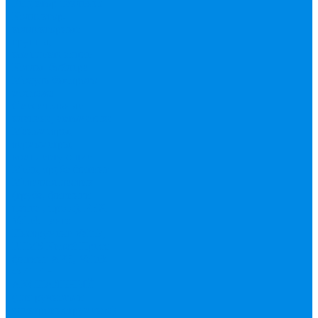
Редуктор давления
Коллектор,
коллекторные
группы,
комплектующие
Котлы, бойлера
Модуль быстрого
монтажа
Смесительные
клапана, автоматика
Манометры,
термометры,
комплектующие
Медь, труба фитинг
Металлопластик
(труба, фитинги
цанга , пресс), PEX
Valtek цанга
Инструмент Valtek,
REMS
Китай
Пресс
фитинг APE, Valtek
ФИТИНГ
АКСИАЛЬНЫЙ
(для ручного и
электроинструмента)