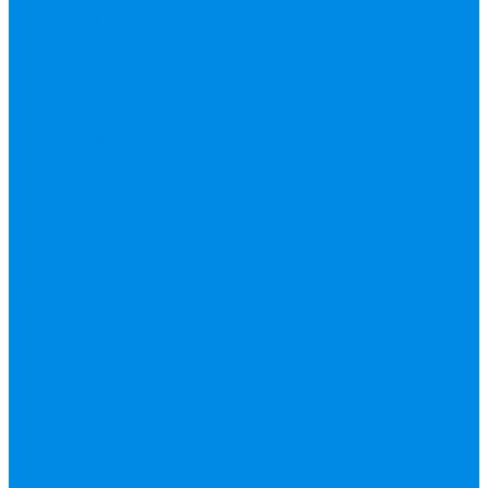
уплотнительные
материалы
Черный
фитинг, чугун, сталь
Шланги резиновые,
комплектующие
ESBЕ
FAR, краны,
коллекторы, узлы
подключения
GEBO, хомуты
ремонтные, врезки
Tермовентеля, узлы
подключения
UPONOR
Вентиль латунный,
чугунный, задвижки
клиновые
Гибкая подводка для
воды , газа
Шланг Газовый
Гофры, сифоны,
обвязки
Фановые трубы
Греющий кабель
Жироуловители