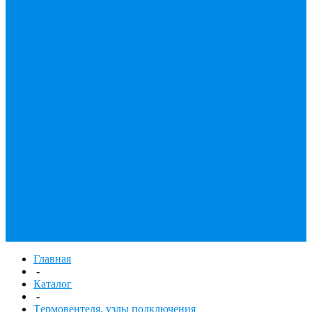
принадлежности
Утеплитель
Фаянс
Фильтр колба,
сменные картриджи
Фильтры
механической
очистки
Фильтр газовый
Фум, крепеж,
хомуты,
уплотнительные
материалы
Хомут Германия
Черный фитинг,
чугун, сталь
Труба стальная
Шланги резиновые,
комплектующие
Главная
-
Каталог
-
Tермовентеля, узлы подключения