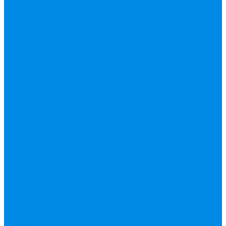
вода, пар, газ)
Канализация ПП
(внуренняя,
наружная,
бесшумная) трапы
Клапана, редукторы
Коллектор,
коллекторные
группы,
комплектующие
Манометры,
термометры,
комплектующие
Медь, труба фитинг
Металлопластик
(труба, фитинги
цанга , пресс), PEX
Насосы,
водонагреватели,
автоматика
Нержавейка
гофрированная
труба, фитинг
Нержавека VALTEK
Перчатки
ПНД