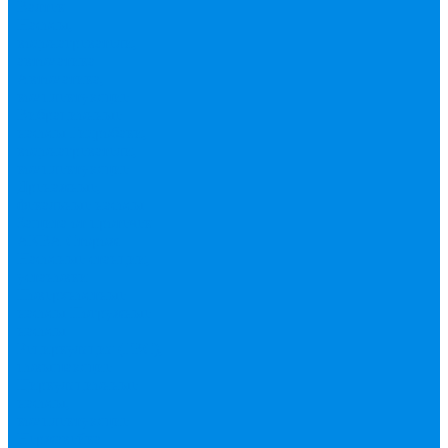
Валтек
Насосы,
водонагреватели,
автоматика
Автоматика,
комплектующие
Вибрационные
насосы
Гидробаки,
водонагреватели,
комплектующие
Дренажные,
фекальные насосы
Защита от протечек
АКВА Сторож
Насосные станции,
установки
Поверхностные
насосы
Погружные
насосы
Рециркуляция (ГВС),
повышающие
Циркуляционные
насосы,
комплектующие
Нержавейка