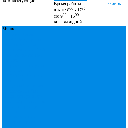
комплектующие
звонок
Время работы:
00
30
пн-пт: 8
- 17
00
00
сб: 9
- 15
вс – выходной
Меню
Каталог
Каталог
ESBЕ
FAR, краны,
коллекторы, узлы
подключения
GEBO,
хомуты ремонтные,
врезки
Tермовентеля, узлы
подключения
UPONOR
Вентиль
латунный,
чугунный, задвижки
клиновые
Гибкая
подводка для воды ,
газа
Гофры, сифоны,
обвязки
Греющий
кабель
Жироуловители
Запорная арматура
(краны шаровые