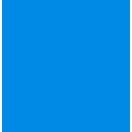
Труба фитинг
Полипропилен
труба, фитинг
Полотенцесушители
водяные,
электрические,
комплектующие
Приборы отопления,
комплектующие
Резьбовой латунный
фитинг
Смесители
Счетчик воды
Сшитый полиэтилен
Varmega
ТЕПЛОСЧЕТЧИК
Унитазные
принадлежности
Утеплитель
Фаянс
Фильтр колба,
сменные картриджи
Фильтры
механической
очистки
Фум,
крепеж, хомуты,