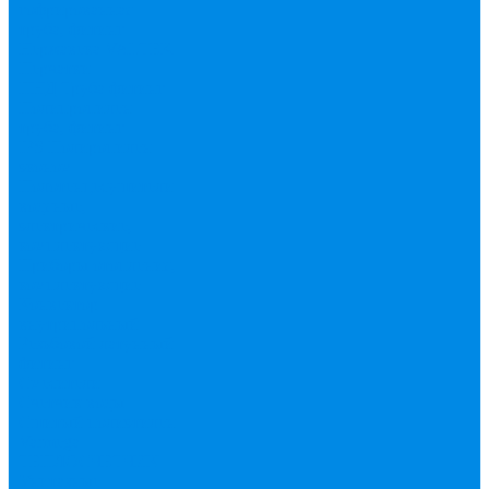
гофрированная
труба, фитинг
Нержавека VALTEK
Перчатки
ПНД Труба фитинг
Полипропилен
труба, фитинг
IPS
Полиропилен
эконом
Полотенцесушители
водяные,
электрические,
комплектующие
Приборы отопления,
комплектующие
Конвектор
внутрипольный
Резьбовой латунный
фитинг
Смесители
Счетчик воды
Сшитый полиэтилен
Varmega
ТЕПЛОСЧЕТЧИК
Унитазные