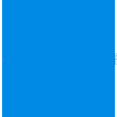
Запорная арматура
(краны шаровые
вода, пар, газ)
Затвор поворотный,
задвижки чугунные
Кран газовый
Кран
фланцевый, под
сварку
Канализация ПП
Помощь
Помощь
(внуренняя,
Покупки
Статьи
наружная,
Вопрос-ответ
Карта
бесшумная) трапы
сайта
Политика
Бесшумная
Акции
Контакты
конфиденциальности
канализация
Корсис
Акции
Контакты
Покупки
Статьи
Наружная
Вопрос-ответ
Карта
канализация
сайта
Политика
Клапана, редукторы
конфиденциальности
Клапан
балансировочный
Клапан обратный
Клапан
предохранительный
Клапан
электоромагнитный
(соленоидный)