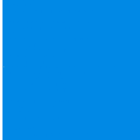
Жироуловители
Запорная арматура (краны шаровые вода,
пар, газ)
Затвор поворотный, задвижки чугунные
Кран газовый
Кран фланцевый, под
сварку
Канализация ПП (внуренняя, наружная,
бесшумная) трапы
Бесшумная канализация
Корсис
Наружная канализация
Клапана, редукторы
Клапан балансировочный
Клапан
Акции
Акции
обратный
Клапан предохранительный
Клапан электоромагнитный
(соленоидный)
Редуктор давления
Коллектор, коллекторные группы,
комплектующие
Котлы, бойлера
Модуль быстрого
монтажа
Смесительные клапана,
автоматика
Манометры, термометры,
комплектующие
Медь, труба фитинг
Металлопластик (труба, фитинги цанга ,
пресс), PEX