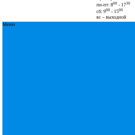
00
30
пн-пт: 8
- 17
00
00
сб: 9
- 15
вс – выходной
Меню
Каталог
Каталог
ESBЕ
FAR, краны, коллекторы, узлы
подключения
GEBO, хомуты ремонтные,
врезки
Tермовентеля, узлы подключения
UPONOR
Вентиль латунный, чугунный,
задвижки клиновые
Гибкая подводка для
воды , газа
Гофры, сифоны, обвязки
Греющий кабель
Жироуловители
Запорная арматура (краны шаровые вода,
пар, газ)
Канализация ПП (внуренняя,
наружная, бесшумная) трапы
Клапана,
редукторы
Коллектор, коллекторные
группы, комплектующие
Манометры,
термометры, комплектующие
Медь,
труба фитинг
Металлопластик (труба,
фитинги цанга , пресс), PEX
Насосы,
водонагреватели, автоматика
Нержавейка гофрированная труба,
фитинг
Нержавека VALTEK
Перчатки
ПНД Труба фитинг
Полипропилен