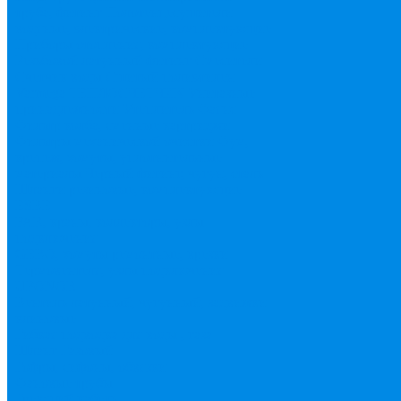
труба, фитинг
Полотенцесушители
водяные, электрические, комплектующие
Приборы отопления, комплектующие
Резьбовой латунный фитинг
Смесители
Счетчик воды
Сшитый полиэтилен
Varmega
ТЕПЛОСЧЕТЧИК
Унитазные
принадлежности
Утеплитель
Фаянс
Фильтр колба, сменные картриджи
Фильтры механической очистки
Фум,
крепеж, хомуты, уплотнительные
материалы
Черный фитинг, чугун, сталь
Шланги резиновые, комплектующие
ESBЕ
FAR, краны, коллекторы, узлы
подключения
GEBO, хомуты ремонтные, врезки
Tермовентеля, узлы подключения
UPONOR
Вентиль латунный, чугунный, задвижки
клиновые
Гибкая подводка для воды , газа
Шланг Газовый
Гофры, сифоны, обвязки
Фановые трубы
Греющий кабель