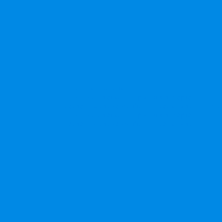
Помощь
Помощь
Покупки
Статьи
Вопрос-ответ
Карта
сайта
Политика конфиденциальности
Ко
Покупки
Статьи
Вопрос-ответ
Карта
сайта
Политика конфиденциальности