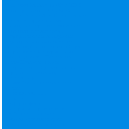
Valtek цанга
Инструмент Valtek, REMS
Китай
Пресс фитинг APE, Valtek
ФИТИНГ АКСИАЛЬНЫЙ (для ручного
и электроинструмента) Валтек
Насосы, водонагреватели, автоматика
Автоматика, комплектующие
Вибрационные насосы
Гидробаки,
водонагреватели, комплектующие
Дренажные, фекальные насосы
Защита
от протечек АКВА Сторож
Насосные
станции, установки
Поверхностные
насосы
Погружные насосы
Рециркуляция (ГВС), повышающие
Циркуляционные насосы,
комплектующие
Нержавейка гофрированная труба,
фитинг
Нержавека VALTEK
Перчатки
ПНД Труба фитинг
Полипропилен труба, фитинг
IPS
Полиропилен эконом
Полотенцесушители водяные,
электрические, комплектующие