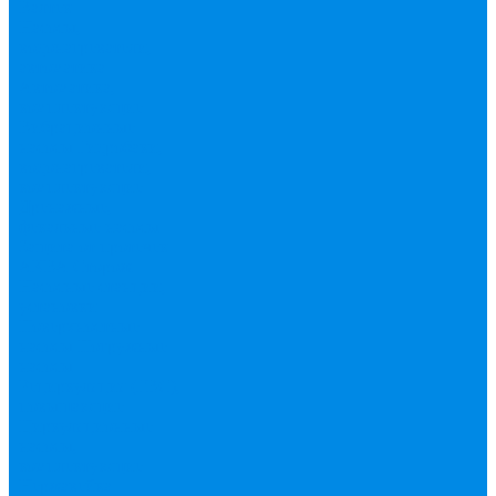
Валтек
Насосы,
водонагреватели,
автоматика
Автоматика,
комплектующие
Вибрационные
насосы
Гидробаки,
водонагреватели,
комплектующие
Дренажные,
фекальные насосы
Защита от протечек
АКВА Сторож
Насосные станции,
установки
Поверхностные
насосы
Погружные
насосы
Рециркуляция (ГВС),
повышающие
Циркуляционные
насосы,
комплектующие
Нержавейка