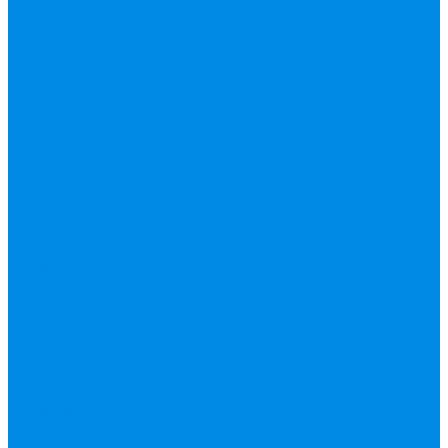
вода, пар, газ)
Канализация ПП
(внуренняя,
наружная,
бесшумная) трапы
Клапана, редукторы
Коллектор,
коллекторные
группы,
комплектующие
Манометры,
термометры,
комплектующие
Медь, труба фитинг
Металлопластик
(труба, фитинги
цанга , пресс), PEX
Насосы,
водонагреватели,
автоматика
Нержавейка
гофрированная
труба, фитинг
Нержавека VALTEK
Перчатки
ПНД