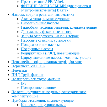
Пресс фитинг APE, Valtek
ФИТИНГ АКСИАЛЬНЫЙ (для ручного и
электроинструмента) Валтек
Насосы, водонагреватели, автоматика
Автоматика, комплектующие
Вибрационные насосы
Гидробаки, водонагреватели, комплектующие
Дренажные, фекальные насосы
Защита от протечек АКВА Сторож
Насосные станции, установки
Поверхностные насосы
Погружные насосы
Рециркуляция (ГВС), повышающие
Циркуляционные насосы, комплектующие
Нержавейка гофрированная труба, фитинг
Нержавека VALTEK
Перчатки
ПНД Труба фитинг
Полипропилен труба, фитинг
IPS
Полиропилен эконом
Полотенцесушители водяные, электрические,
комплектующие
Приборы отопления, комплектующие
Конвектор внутрипольный