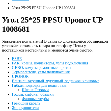
-
Угол 25*25 PPSU Uponor UP 1008681
Угол 25*25 PPSU Uponor UP
1008681
Уважаемые покупатели! В связи со сложившейся обстановкой
уточняйте стоимость товара по телефону. Цены у
поставщиков нестабильны и меняются очень быстро.
ESBЕ
FAR, краны, коллекторы, узлы подключения
GEBO, хомуты ремонтные, врезки
Tермовентеля, узлы подключения
UPONOR
Вентиль латунный, чугунный, задвижки клиновые
Гибкая подводка для воды , газа
Шланг Газовый
Гофры, сифоны, обвязки
Фановые трубы
Греющий кабель
Жироуловители