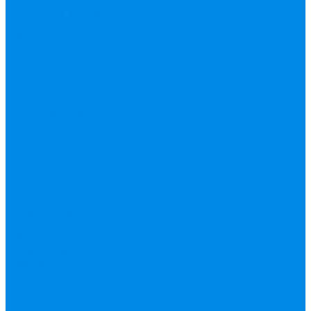
уплотнительные
материалы
Черный
фитинг, чугун, сталь
Шланги резиновые,
комплектующие
ESBЕ
FAR, краны,
коллекторы, узлы
подключения
GEBO, хомуты
ремонтные, врезки
Tермовентеля, узлы
подключения
UPONOR
Вентиль латунный,
чугунный, задвижки
клиновые
Гибкая подводка для
воды , газа
Шланг Газовый
Гофры, сифоны,
обвязки
Фановые трубы
Греющий кабель
Жироуловители