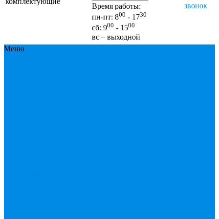
комплектующие
звонок
Время работы:
00
30
пн-пт: 8
- 17
00
00
сб: 9
- 15
вс – выходной
Меню
Каталог
Каталог
ESBЕ
FAR, краны,
коллекторы, узлы
подключения
GEBO,
хомуты ремонтные,
врезки
Tермовентеля, узлы
подключения
UPONOR
Вентиль
латунный,
чугунный, задвижки
клиновые
Гибкая
подводка для воды ,
газа
Гофры, сифоны,
обвязки
Греющий
кабель
Жироуловители
Запорная арматура
(краны шаровые