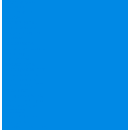
Редуктор давления
Коллектор,
коллекторные
группы,
комплектующие
Котлы, бойлера
Модуль быстрого
монтажа
Смесительные
клапана, автоматика
Манометры,
термометры,
комплектующие
Медь, труба фитинг
Металлопластик
(труба, фитинги
цанга , пресс), PEX
Valtek цанга
Инструмент Valtek,
REMS
Китай
Пресс
фитинг APE, Valtek
ФИТИНГ
АКСИАЛЬНЫЙ
(для ручного и
электроинструмента)