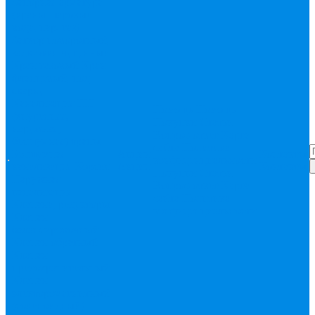
Запорная арматура
(краны шаровые
вода, пар, газ)
Затвор поворотный,
задвижки чугунные
Кран газовый
Кран
фланцевый, под
сварку
Канализация ПП
Помощь
Помощь
(внуренняя,
Покупки
Статьи
наружная,
Вопрос-ответ
Карта
бесшумная) трапы
сайта
Политика
Бесшумная
Акции
Контакты
конфиденциальности
канализация
Корсис
Акции
Контакты
Покупки
Статьи
Наружная
Вопрос-ответ
Карта
канализация
сайта
Политика
Клапана, редукторы
конфиденциальности
Клапан
балансировочный
Клапан обратный
Клапан
предохранительный
Клапан
электоромагнитный
(соленоидный)