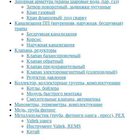
Запорная арматура (краны шаровые вода, пар, газ)
Затвор поворотный, задвижки чугунные
Кран газовый
Кран фланцевый, под сварку
Канализация ПП (внуренняя, наружная, бесшумная)
трапы
Бесшумная канализация
Корсис
Наружная канализация
Клапана, редукторы
Клапан балансировочный
Клапан обратный
Клапан предохранительный
Клапан электоромагнитный (соленоидный)
Редуктор давления
Коллектор, коллекторные группы, комплектующие
Котлы, бойлера
Модуль быстрого монтажа
Смесительные клапана, автоматика
Манометры, термометры, комплектующие
Медь, труба фитинг
Металлопластик (труба, фитинги цанга , пресс), PEX
Valtek цанга
Инструмент Valtek, REMS
Китай