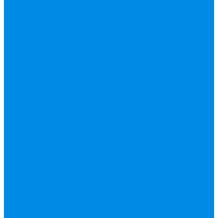
Труба фитинг
Полипропилен
труба, фитинг
Полотенцесушители
водяные,
электрические,
комплектующие
Приборы отопления,
комплектующие
Резьбовой латунный
фитинг
Смесители
Счетчик воды
Сшитый полиэтилен
Varmega
ТЕПЛОСЧЕТЧИК
Унитазные
принадлежности
Утеплитель
Фаянс
Фильтр колба,
сменные картриджи
Фильтры
механической
очистки
Фум,
крепеж, хомуты,