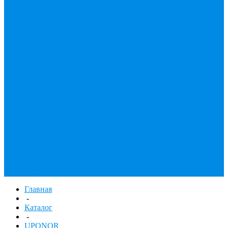
принадлежности
Утеплитель
Фаянс
Фильтр колба,
сменные картриджи
Фильтры
механической
очистки
Фильтр газовый
Фум, крепеж,
хомуты,
уплотнительные
материалы
Хомут Германия
Черный фитинг,
чугун, сталь
Труба стальная
Шланги резиновые,
комплектующие
Главная
-
Каталог
-
UPONOR