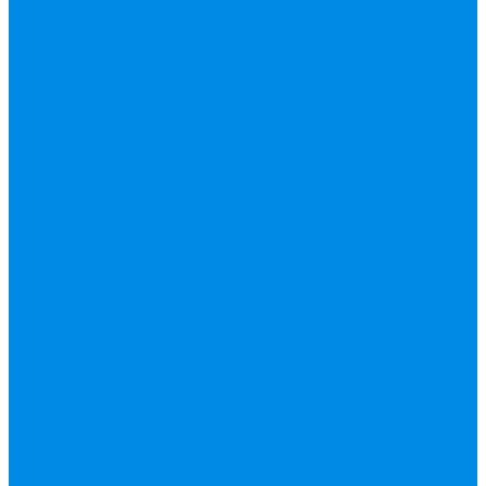
гофрированная
труба, фитинг
Нержавека VALTEK
Перчатки
ПНД Труба фитинг
Полипропилен
труба, фитинг
IPS
Полиропилен
эконом
Полотенцесушители
водяные,
электрические,
комплектующие
Приборы отопления,
комплектующие
Конвектор
внутрипольный
Резьбовой латунный
фитинг
Смесители
Счетчик воды
Сшитый полиэтилен
Varmega
ТЕПЛОСЧЕТЧИК
Унитазные