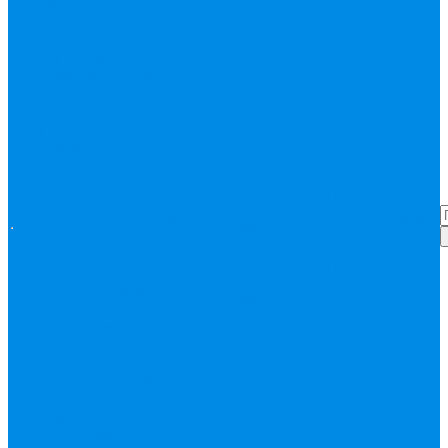
Запорная арматура
(краны шаровые
вода, пар, газ)
Затвор поворотный,
задвижки чугунные
Кран газовый
Кран
фланцевый, под
сварку
Канализация ПП
Помощь
Помощь
(внуренняя,
Покупки
Статьи
наружная,
Вопрос-ответ
Карта
бесшумная) трапы
сайта
Политика
Бесшумная
Акции
Контакты
конфиденциальности
канализация
Корсис
Акции
Контакты
Покупки
Статьи
Наружная
Вопрос-ответ
Карта
канализация
сайта
Политика
Клапана, редукторы
конфиденциальности
Клапан
балансировочный
Клапан обратный
Клапан
предохранительный
Клапан
электоромагнитный
(соленоидный)