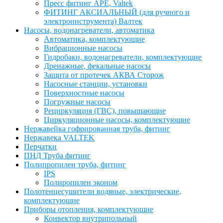
Пресс фитинг APE, Valtek
ФИТИНГ АКСИАЛЬНЫЙ (для ручного и
электроинструмента) Валтек
Насосы, водонагреватели, автоматика
Автоматика, комплектующие
Вибрационные насосы
Гидробаки, водонагреватели, комплектующие
Дренажные, фекальные насосы
Защита от протечек АКВА Сторож
Насосные станции, установки
Поверхностные насосы
Погружные насосы
Рециркуляция (ГВС), повышающие
Циркуляционные насосы, комплектующие
Нержавейка гофрированная труба, фитинг
Нержавека VALTEK
Перчатки
ПНД Труба фитинг
Полипропилен труба, фитинг
IPS
Полиропилен эконом
Полотенцесушители водяные, электрические,
комплектующие
Приборы отопления, комплектующие
Конвектор внутрипольный