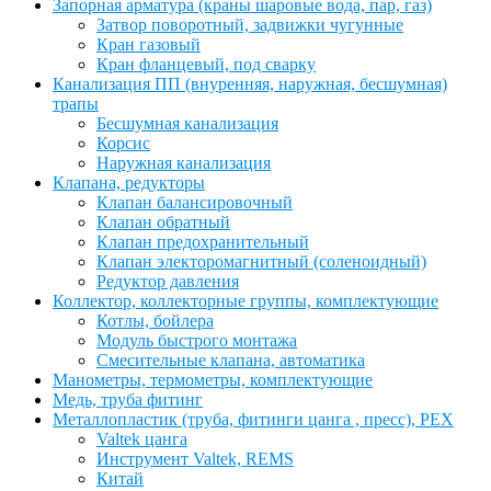
Запорная арматура (краны шаровые вода, пар, газ)
Затвор поворотный, задвижки чугунные
Кран газовый
Кран фланцевый, под сварку
Канализация ПП (внуренняя, наружная, бесшумная)
трапы
Бесшумная канализация
Корсис
Наружная канализация
Клапана, редукторы
Клапан балансировочный
Клапан обратный
Клапан предохранительный
Клапан электоромагнитный (соленоидный)
Редуктор давления
Коллектор, коллекторные группы, комплектующие
Котлы, бойлера
Модуль быстрого монтажа
Смесительные клапана, автоматика
Манометры, термометры, комплектующие
Медь, труба фитинг
Металлопластик (труба, фитинги цанга , пресс), PEX
Valtek цанга
Инструмент Valtek, REMS
Китай