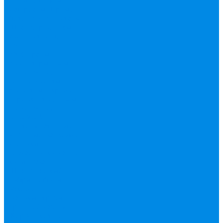
уплотнительные
материалы
Черный
фитинг, чугун, сталь
Шланги резиновые,
комплектующие
ESBЕ
FAR, краны,
коллекторы, узлы
подключения
GEBO, хомуты
ремонтные, врезки
Tермовентеля, узлы
подключения
UPONOR
Вентиль латунный,
чугунный, задвижки
клиновые
Гибкая подводка для
воды , газа
Шланг Газовый
Гофры, сифоны,
обвязки
Фановые трубы
Греющий кабель
Жироуловители