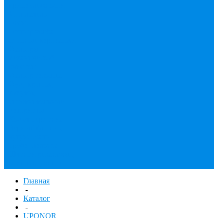
принадлежности
Утеплитель
Фаянс
Фильтр колба,
сменные картриджи
Фильтры
механической
очистки
Фильтр газовый
Фум, крепеж,
хомуты,
уплотнительные
материалы
Хомут Германия
Черный фитинг,
чугун, сталь
Труба стальная
Шланги резиновые,
комплектующие
Главная
-
Каталог
-
UPONOR