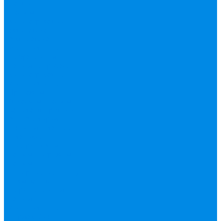
Валтек
Насосы,
водонагреватели,
автоматика
Автоматика,
комплектующие
Вибрационные
насосы
Гидробаки,
водонагреватели,
комплектующие
Дренажные,
фекальные насосы
Защита от протечек
АКВА Сторож
Насосные станции,
установки
Поверхностные
насосы
Погружные
насосы
Рециркуляция (ГВС),
повышающие
Циркуляционные
насосы,
комплектующие
Нержавейка