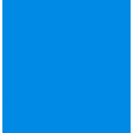
гофрированная
труба, фитинг
Нержавека VALTEK
Перчатки
ПНД Труба фитинг
Полипропилен
труба, фитинг
IPS
Полиропилен
эконом
Полотенцесушители
водяные,
электрические,
комплектующие
Приборы отопления,
комплектующие
Конвектор
внутрипольный
Резьбовой латунный
фитинг
Смесители
Счетчик воды
Сшитый полиэтилен
Varmega
ТЕПЛОСЧЕТЧИК
Унитазные