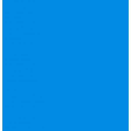
Редуктор давления
Коллектор,
коллекторные
группы,
комплектующие
Котлы, бойлера
Модуль быстрого
монтажа
Смесительные
клапана, автоматика
Манометры,
термометры,
комплектующие
Медь, труба фитинг
Металлопластик
(труба, фитинги
цанга , пресс), PEX
Valtek цанга
Инструмент Valtek,
REMS
Китай
Пресс
фитинг APE, Valtek
ФИТИНГ
АКСИАЛЬНЫЙ
(для ручного и
электроинструмента)