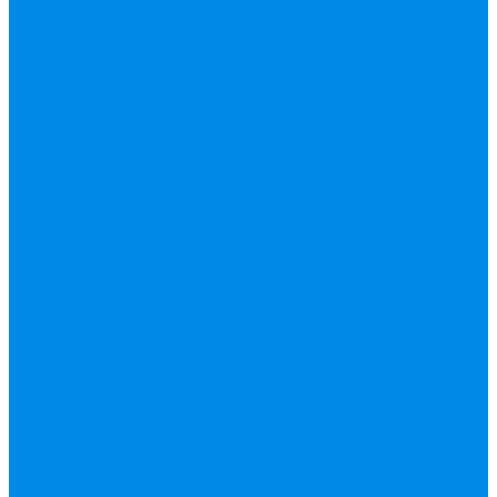
вода, пар, газ)
Канализация ПП
(внуренняя,
наружная,
бесшумная) трапы
Клапана, редукторы
Коллектор,
коллекторные
группы,
комплектующие
Манометры,
термометры,
комплектующие
Медь, труба фитинг
Металлопластик
(труба, фитинги
цанга , пресс), PEX
Насосы,
водонагреватели,
автоматика
Нержавейка
гофрированная
труба, фитинг
Нержавека VALTEK
Перчатки
ПНД