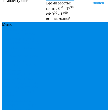
комплектующие
звонок
Время работы:
00
30
пн-пт: 8
- 17
00
00
сб: 9
- 15
вс – выходной
Меню
Каталог
Каталог
ESBЕ
FAR, краны,
коллекторы, узлы
подключения
GEBO,
хомуты ремонтные,
врезки
Tермовентеля, узлы
подключения
UPONOR
Вентиль
латунный,
чугунный, задвижки
клиновые
Гибкая
подводка для воды ,
газа
Гофры, сифоны,
обвязки
Греющий
кабель
Жироуловители
Запорная арматура
(краны шаровые