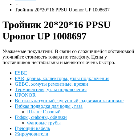
-
Тройник 20*20*16 PPSU Uponor UP 1008697
Тройник 20*20*16 PPSU
Uponor UP 1008697
Уважаемые покупатели! В связи со сложившейся обстановкой
уточняйте стоимость товара по телефону. Цены у
поставщиков нестабильны и меняются очень быстро.
ESBЕ
FAR, краны, коллекторы, узлы подключения
GEBO, хомуты ремонтные, врезки
Tермовентеля, узлы подключения
UPONOR
Вентиль латунный, чугунный, задвижки клиновые
Гибкая подводка для воды , газа
Шланг Газовый
Гофры, сифоны, обвязки
Фановые трубы
Греющий кабель
Жироуловители