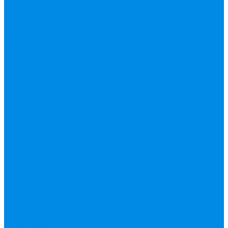
Труба фитинг
Полипропилен
труба, фитинг
Полотенцесушители
водяные,
электрические,
комплектующие
Приборы отопления,
комплектующие
Резьбовой латунный
фитинг
Смесители
Счетчик воды
Сшитый полиэтилен
Varmega
ТЕПЛОСЧЕТЧИК
Унитазные
принадлежности
Утеплитель
Фаянс
Фильтр колба,
сменные картриджи
Фильтры
механической
очистки
Фум,
крепеж, хомуты,